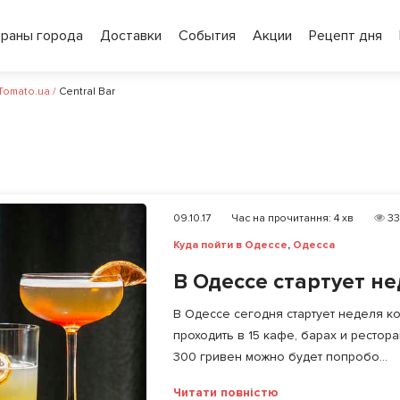
ораны города
Доставки
События
Акции
Рецепт дня
 Tomato.ua
/
Central Bar
09.10.17
Час на прочитання:
4
хв
33
Куда пойти в Одессе
,
Одесса
В Одессе стартует н
В Одессе сегодня стартует неделя кок
проходить в 15 кафе, барах и ресто
300 гривен можно будет попробо...
Читати повністю