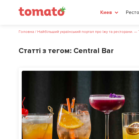
Рест
Киев
Головна
/
Найбільший український портал про їжу та ресторани. —
Статті з тегом:
Central Bar