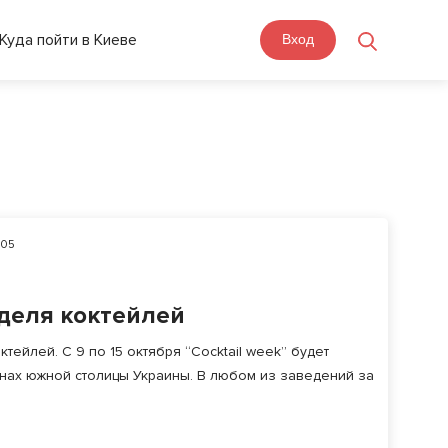
Куда пойти в Киеве
Вход
05
еделя коктейлей
тейлей. С 9 по 15 октября “Cocktail week” будет
ранах южной столицы Украины. В любом из заведений за