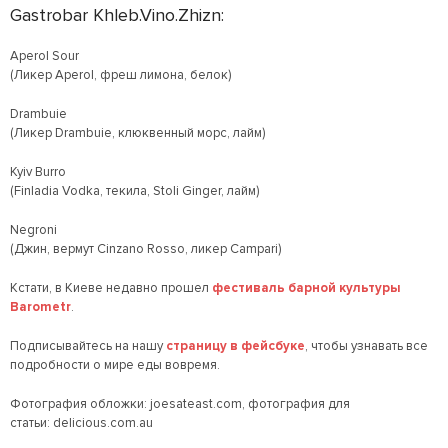
Gastrobar Khleb.Vino.Zhizn:
Aperol Sour
(Ликер Aperol, фреш лимона, белок)
Drambuie
(Ликер Drambuie, клюквенный морс, лайм)
Kyiv Burro
(Finladia Vodka, текила, Stoli Ginger, лайм)
Negroni
(Джин, вермут Cinzano Rosso, ликер Campari)
Кстати, в Киеве недавно прошел
фестиваль барной культуры
Barometr
.
Подписывайтесь на нашу
страницу в фейсбуке
, чтобы узнавать все
подробности о мире еды вовремя.
Фотография обложки: joesateast.com, фотография для
статьи: delicious.com.au