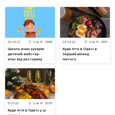
25.03.22
2
хв
2848
03.02.22
2
хв
2401
Школа юних кухарів:
Куди піти в Одесі в
дитячий майстер-
перший вікенд
клас від ресторану
лютого
Chili в Одесі
13.01.22
2
хв
3076
Куди піти в Одесі у ці