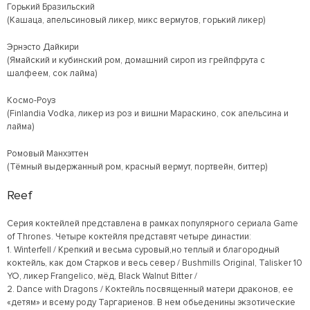
Горький Бразильский
(Кашаца, апельсиновый ликер, микс вермутов, горький ликер)
Эрнэсто Дайкири
(Ямайский и кубинский ром, домашний сироп из грейпфрута с
шалфеем, сок лайма)
Космо-Роуз
(Finlandia Vodka, ликер из роз и вишни Мараскино, сок апельсина и
лайма)
Ромовый Манхэттен
(Тёмный выдержанный ром, красный вермут, портвейн, биттер)
Reef
Серия коктейлей представлена в рамках популярного сериала Game
of Thrones. Четыре коктейля представят четыре династии:
1. Winterfell / Крепкий и весьма суровый,но теплый и благородный
коктейль, как дом Старков и весь север / Bushmills Original, Talisker 10
YO, ликер Frangelico, мёд, Black Walnut Bitter /
2. Dance with Dragons / Коктейль посвященный матери драконов, ее
«детям» и всему роду Таргариенов. В нем обьеденины экзотические