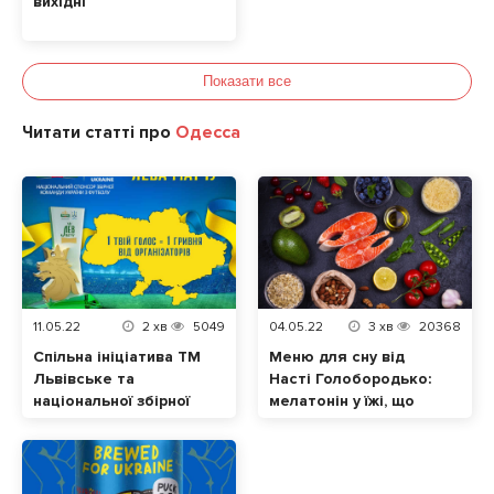
вихідні
Показати все
Читати статті про
Одесса
11.05.22
2
хв
5049
04.05.22
3
хв
20368
Спільна ініціатива ТМ
Меню для сну від
Львівське та
Насті Голобородько:
національної збірної
мелатонін у їжі, що
України з футболу.
допоможе нормально
Відтепер кожен
спати
голос за «Лева
матчу» – це допомога