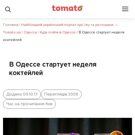
Головна
/
Найбільший український портал про їжу та ресторани. —
Tomato.ua
/
Одесса
/
Куда пойти в Одессе
/
В Одессе стартует неделя
коктейлей
В Одессе стартует неделя
коктейлей
Додано:
09.10.17
Переглядів:
3306
Час на прочитання:
4
хв