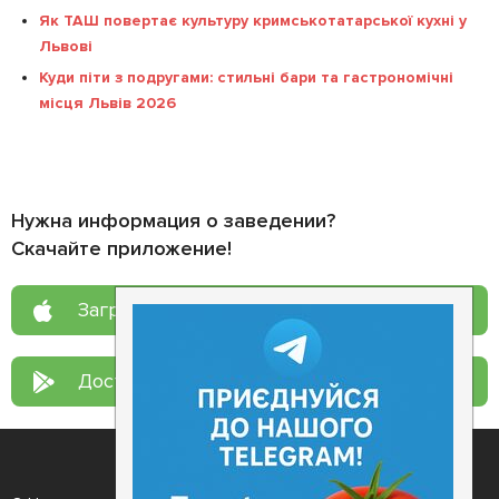
Як ТАШ повертає культуру кримськотатарської кухні у
Львові
Куди піти з подругами: стильні бари та гастрономічні
місця Львів 2026
Нужна информация о заведении?
Скачайте приложение!
Загрузите в
App Store
Доступно в
Google Play