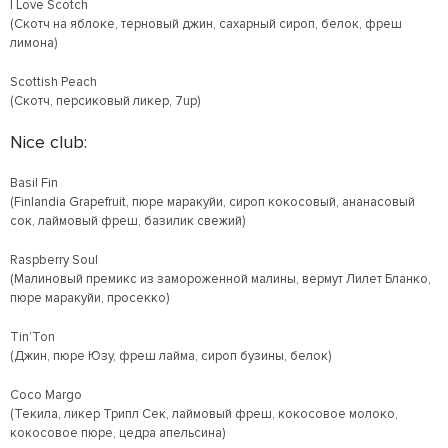
I Love Scotch
(Скотч на яблоке, терновый джин, сахарный сироп, белок, фреш
лимона)
Scottish Peach
(Скотч, персиковый ликер, 7up)
Nice club:
Basil Fin
(Finlandia Grapefruit, пюре маракуйи, сироп кокосовый, ананасовый
сок, лаймовый фреш, базилик свежий)
Raspberry Soul
(Малиновый премикс из замороженной малины, вермут Лилет Бланко,
пюре маракуйи, просекко)
Tin’Ton
(Джин, пюре Юзу, фреш лайма, сироп бузины, белок)
Coco Margo
(Текила, ликер Трипл Сек, лаймовый фреш, кокосовое молоко,
кокосовое пюре, цедра апельсина)