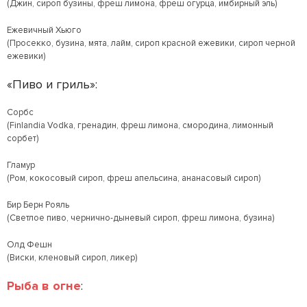
(Джин, сироп бузины, фреш лимона, фреш огурца, имбирный эль)
Ежевичный Хьюго
(Просекко, бузина, мята, лайм, сироп красной ежевики, сироп черной
ежевики)
«Пиво и гриль»:
Сорбс
(Finlandia Vodka, гренадин, фреш лимона, смородина, лимонный
сорбет)
Гламур
(Ром, кокосовый сироп, фреш апельсина, ананасовый сироп)
Бир Берн Рояль
(Светлое пиво, чернично-дыневый сироп, фреш лимона, бузина)
Олд Фешн
(Виски, кленовый сироп, ликер)
Рыба в огне
: