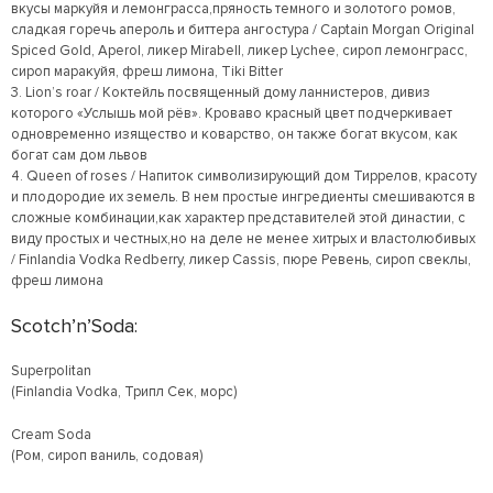
вкусы маркуйя и лемонграсса,пряность темного и золотого ромов,
сладкая горечь апероль и биттера ангостура / Captain Morgan Original
Spiced Gold, Aperol, ликер Mirabell, ликер Lychee, сироп лемонграсс,
сироп маракуйя, фреш лимона, Tiki Bitter
3. Lion’s roar / Коктейль посвященный дому ланнистеров, дивиз
которого «Услышь мой рёв». Кроваво красный цвет подчеркивает
одновременно изящество и коварство, он также богат вкусом, как
богат сам дом львов
4. Queen of roses / Напиток символизирующий дом Тиррелов, красоту
и плодородие их земель. В нем простые ингредиенты смешиваются в
сложные комбинации,как характер представителей этой династии, с
виду простых и честных,но на деле не менее хитрых и властолюбивых
/ Finlandia Vodka Redberry, ликер Cassis, пюре Ревень, сироп свеклы,
фреш лимона
Scotch’n’Soda:
Superpolitan
(Finlandia Vodka, Трипл Сек, морс)
Cream Soda
(Ром, сироп ваниль, содовая)