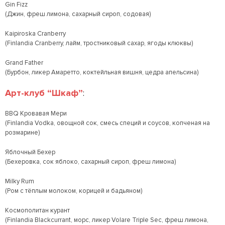
Gin Fizz
(Джин, фреш лимона, сахарный сироп, содовая)
Kaipiroska Cranberry
(Finlandia Cranberry, лайм, тростниковый сахар, ягоды клюквы)
Grand Father
(Бурбон, ликер Амаретто, коктейльная вишня, цедра апельсина)
Арт-клуб “Шкаф”
:
BBQ Кровавая Мери
(Finlandia Vodka, овощной сок, смесь специй и соусов, копченая на
розмарине)
Яблочный Бехер
(Бехеровка, сок яблоко, сахарный сироп, фреш лимона)
Milky Rum
(Ром с тёплым молоком, корицей и бадьяном)
Космополитан курант
(Finlandia Blackcurrant, морс, ликер Volare Triple Sec, фреш лимона,