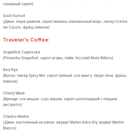
сахарный сироп)
Gold Sunset
(Джин, пюре ревеня, сироп малина, клюквенный морс, ликер Creme
de Cassis, фреш лимона)
Traveler’s Coffee
:
Grapefruit Caipiroska
(Finlandia Grapefruit, сироп агавы, лайм, Xocolatl Mole Bitters)
Red Rye
(Виски, ликер Spicy Mix, сироп пряный, сок манго, пюре личи, фреш
лимона)
Cherry Wave
(Бренди, сок вишни, соус вишни, сироп шоколадный с перцем,
ристретто)
Cilantro Martini
(Джин, настоянный на кинзе, вермут Martini Extra Dry, вермут Martini
Bianco)