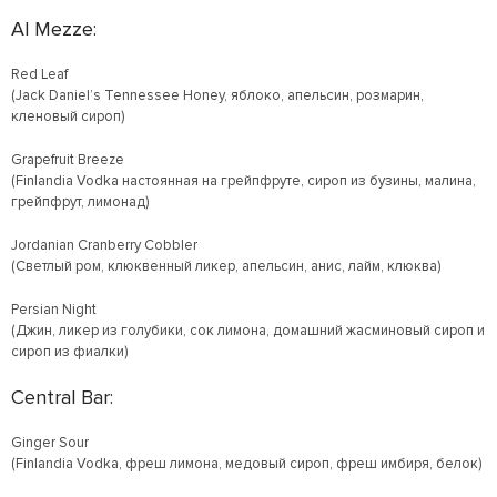
Al Mezze:
Red Leaf
(Jack Daniel’s Tennessee Honey, яблоко, апельсин, розмарин,
кленовый сироп)
Grapefruit Breeze
(Finlandia Vodka настоянная на грейпфруте, сироп из бузины, малина,
грейпфрут, лимонад)
Jordanian Cranberry Cobbler
(Светлый ром, клюквенный ликер, апельсин, анис, лайм, клюква)
Persian Night
(Джин, ликер из голубики, сок лимона, домашний жасминовый сироп и
сироп из фиалки)
Central Bar:
Ginger Sour
(Finlandia Vodka, фреш лимона, медовый сироп, фреш имбиря, белок)