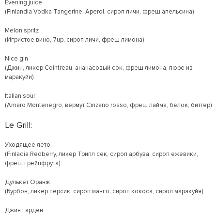
Evening juice
(Finlandia Vodka Tangerine, Aperol, сироп личи, фреш апельсина)
Melon spritz
(Игристое вино, 7up, сироп личи, фреш лимона)
Nice gin
(Джин, ликер Cointreau, ананасовый сок, фреш лимона, пюре из
маракуйи)
Italian sour
(Amaro Montenegro, вермут Cinzano rosso, фреш лайма, белок, биттер)
Le Grill:
Уходящее лето
(Finladia Redberry, ликер Трипл сек, сироп арбуза, сироп ежевики,
фреш грейпфрута)
Дулькет Оранж
(Бурбон, ликер персик, сироп манго, сироп кокоса, сироп маракуйя)
Джин гарден