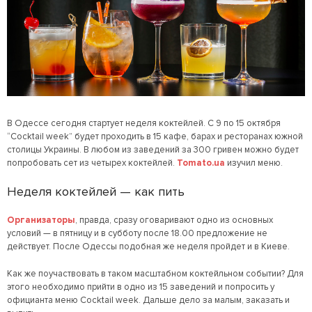
В Одессе сегодня стартует неделя коктейлей. С 9 по 15 октября
“Cocktail week” будет проходить в 15 кафе, барах и ресторанах южной
столицы Украины. В любом из заведений за 300 гривен можно будет
попробовать сет из четырех коктейлей.
Tomato.ua
изучил меню.
Неделя коктейлей — как пить
Организаторы
, правда, сразу оговаривают одно из основных
условий — в пятницу и в субботу после 18.00 предложение не
действует. После Одессы подобная же неделя пройдет и в Киеве.
Как же поучаствовать в таком масштабном коктейльном событии? Для
этого необходимо прийти в одно из 15 заведений и попросить у
официанта меню Cocktail week. Дальше дело за малым, заказать и