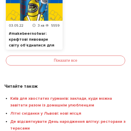
українцям
03.05.22
3
хв
5559
#makebeernotwar:
крафтові пивовари
світу об’єдналися для
допомоги українцям
Показати все
Читайте також
Київ для хвостатих гурманів: заклади, куди можна
завітати разом із домашнім улюбленцем
Літні сніданки у Львові: нові місця
Де відсвяткувати День народження влітку: ресторани з
терасами