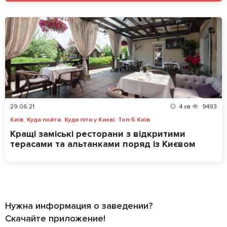
29.06.21
4
хв
9493
,
,
,
Київ
Куда пойти
Куди піти у Києві
Топ-5 Київ
Кращі заміські ресторани з відкритими
терасами та альтанками поряд із Києвом
Нужна информация о заведении?
Скачайте приложение!