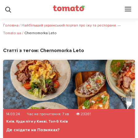
Головна
/
Найбільший український портал про їжу та ресторани. —
Tomato.ua
/
Chernomorka Leto
Статті з тегом:
Chernomorka Leto
14.03.24
Час на прочитання:
7
хв
23261
Київ
,
Куди піти у Києві
,
Топ-5 Київ
Де снідати на Позняках?