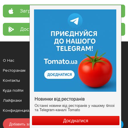
Загрузите в
App Store
Доступно в
Google Play
О Нас
Рецепт дня
Ресторанам
Новости
Контакты
Анонсы
Куда пойти
Здоровье
Лайфхаки
Мобильное приложение
Конфиденциальность
Условия
Добавить заведение