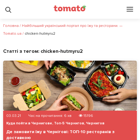
Головна
/
Найбільший український портал про їжу та ресторани. —
Tomato.ua
/
chicken-hutmyru2
Статті з тегом:
chicken-hutmyru2
03.03.21
Час на прочитання:
6
хв
15196
Куда пойти в Чернигове
,
Топ-5 Чернигов
,
Чернигов
Де замовити їжу в Чернігові: ТОП-10 ресторанів з
доставкою