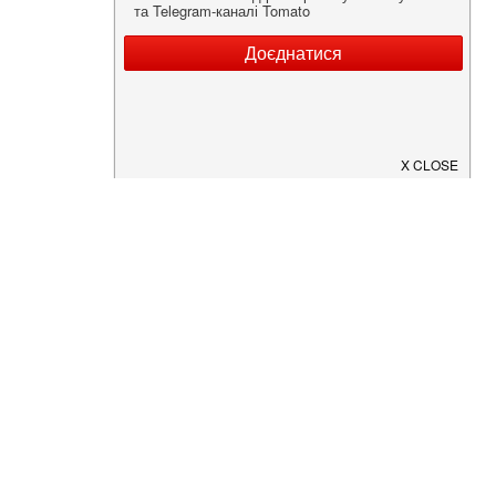
Нужна информация о заведении?
Скачайте приложение!
Загрузите в
App Store
Доступно в
Google Play
О Нас
Рецепт дня