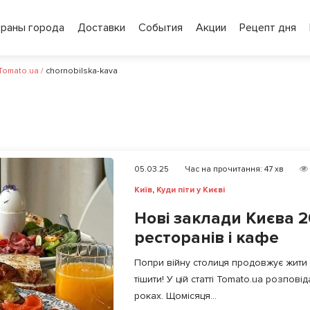
ораны города
Доставки
События
Акции
Рецепт дня
 Tomato.ua
/
chornobilska-kava
05.03.25
Час на прочитання:
47
хв
Київ
,
Куди піти у Києві
Нові заклади Києва 2
ресторанів і кафе
Попри війну столиця продовжує жити 
тішити! У цій статті Tomato.ua розпові
роках. Щомісяця...