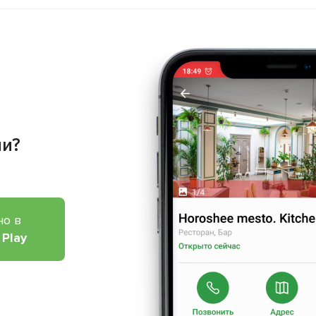
ии?
но в
 Play