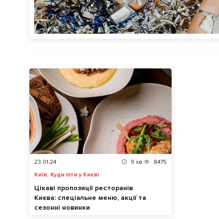
23.01.24
9
хв
8475
,
Київ
Куди піти у Києві
Цікаві пропозиції ресторанів
Києва: спеціальне меню, акції та
сезонні новинки