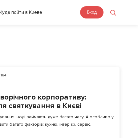
Куда пойти в Киеве
Вход
184
оворічного корпоративу:
я святкування в Києві
кування іноді займають дуже багато часу. А особливо у
ати багато факторів: кухню, інтер’єр, сервіс,