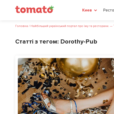
Рест
Киев
Головна
/
Найбільший український портал про їжу та ресторани. —
Статті з тегом:
Dorothy-Pub