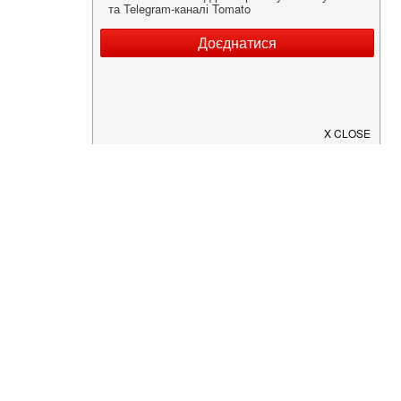
Нужна информация о заведении?
Скачайте приложение!
Загрузите в
App Store
Доступно в
Google Play
О Нас
Рецепт дня