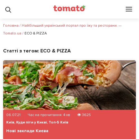
Головна
/
Найбільший український портал про їжу та ресторани. —
Tomato.ua
/
ECO & PIZZA
Статті з тегом:
ECO & PIZZA
06.07.21
Час на прочитання:
4
хв
3625
Київ
,
Куди піти у Києві
,
Топ-5 Київ
Нові заклади Києва