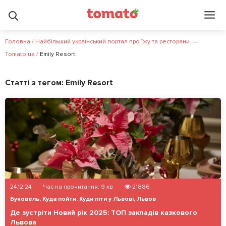
Головна
/
Найбільший український портал про їжу та ресторани. —
Tomato.ua
/
Emily Resort
Статті з тегом:
Emily Resort
24.12.24
Час на прочитання:
9
хв
21886
Буковель
,
Куда пойти
,
Куди піти у Львові
,
Львов
Де зустріти Новий рік 2025: ТОП закладів казкового
Львова