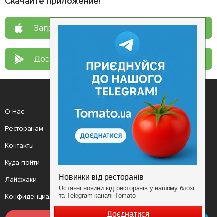
Скачайте приложение!
Загрузите в
App Store
Доступно в
Google Play
О Нас
Рецепт дня
Ресторанам
Новости
Контакты
Анонсы
Куда пойти
Здоровье
Лайфхаки
Мобильное приложение
Конфиденциальность
Условия