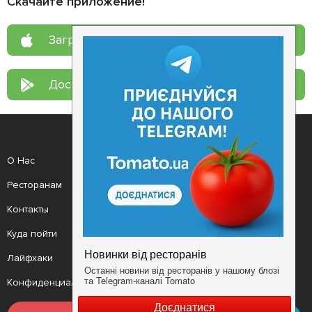
Скачайте приложение!
Загрузите в
App Store
Доступно в
Google Play
О Нас
Рецепт дня
Ресторанам
Новости
Контакты
Анонсы
Куда пойти
Здоровье
Лайфхаки
Мобильное приложение
Конфиденциальность
Условия