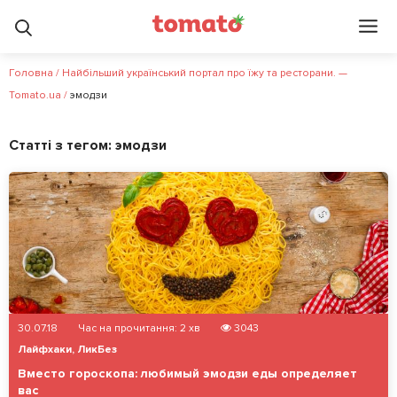
Головна
/
Найбільший український портал про їжу та ресторани. —
Tomato.ua
/
эмодзи
Статті з тегом:
эмодзи
30.07.18
Час на прочитання:
2
хв
3043
Лайфхаки
,
ЛикБез
Вместо гороскопа: любимый эмодзи еды определяет
вас