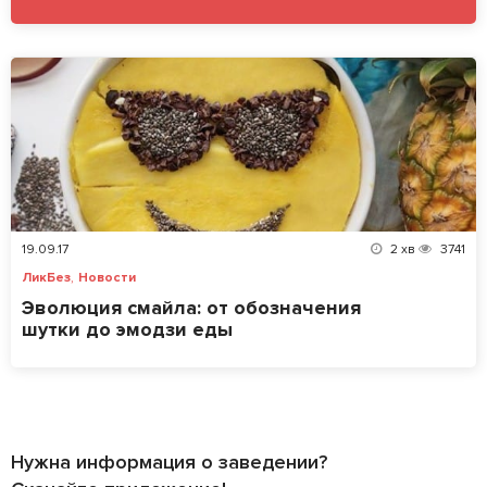
19.09.17
2
хв
3741
,
ЛикБез
Новости
Эволюция смайла: от обозначения
шутки до эмодзи еды
Нужна информация о заведении?