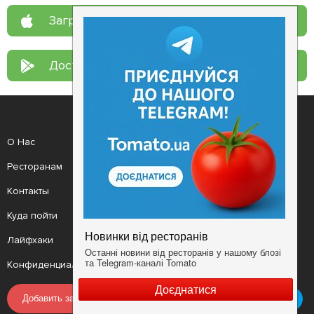
Загрузите в
App Store
Доступно в
Google Play
О Нас
Рецепт дня
Ресторанам
Новости
Контакты
Анонсы
Куда пойти
Здоровье
Лайфхаки
Мобильное приложение
Конфиденциальность
Условия
Добавить заведение