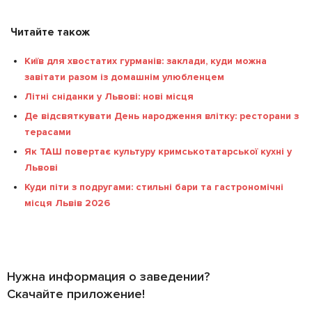
Читайте також
Київ для хвостатих гурманів: заклади, куди можна
завітати разом із домашнім улюбленцем
Літні сніданки у Львові: нові місця
Де відсвяткувати День народження влітку: ресторани з
терасами
Як ТАШ повертає культуру кримськотатарської кухні у
Львові
Куди піти з подругами: стильні бари та гастрономічні
місця Львів 2026
Нужна информация о заведении?
Скачайте приложение!