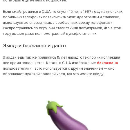
об эмодзи еды немного подробнее.
Если смайл родился в США, то спустя 15 лет в 1997 году на японских
мобильных телефонах появились эмодзи: идеограммы и смайлики,
используемые сперва лишь в сообщениях между телефонами.
Распространяясь по миру, они стали такими популярными, что в этом
году вышел даже полнометражный мультфильм о них.
Эмодзи баклажан и данго
Эмодзи еды так же появились 15 лет назад, с тех пор их коллекция
все время пополняется. Кстати, в США изображение
баклажана
пользователями часто используется с другим значением — оно
обозначает мужской половой член, так что имейте ввиду.