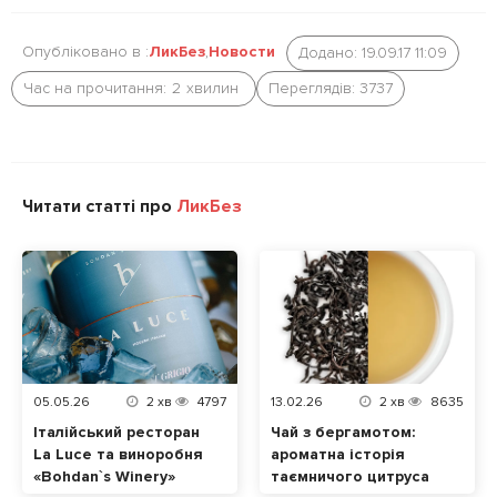
Опубліковано в :
ЛикБез
,
Новости
Додано: 19.09.17 11:09
Час на прочитання:
2
хвилин
Переглядів: 3737
Читати статті про
ЛикБез
05.05.26
2
хв
4797
13.02.26
2
хв
8635
Італійський ресторан
Чай з бергамотом:
La Luce та виноробня
ароматна історія
«Bohdan`s Winery»
таємничого цитруса