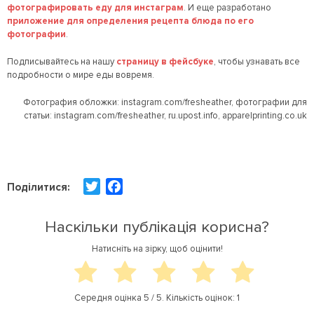
фотографировать еду для инстаграм
. И еще разработано
приложение для определения рецепта блюда по его
фотографии
.
Подписывайтесь на нашу
страницу в фейсбуке
, чтобы узнавать все
подробности о мире еды вовремя.
Фотография обложки: instagram.com/fresheather, фотографии для
статьи: instagram.com/fresheather, ru.upost.info, apparelprinting.co.uk
T
F
Поділитися:
w
a
i
c
Наскільки публікація корисна?
t
e
Натисніть на зірку, щоб оцінити!
t
b
e
o
r
o
Середня оцінка
5
/ 5. Кількість оцінок:
1
k