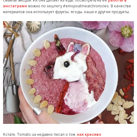
смайлы эмодзи. Их она делает из еды, посмотреть на ее
работы в
инстаграме
можно по хештегу
#emojioatmealchronicles. В качестве
материалов она использует фрукты, ягоды, каши и другие продукты.
Кстати, Tomato.ua недавно писал о том,
как красиво