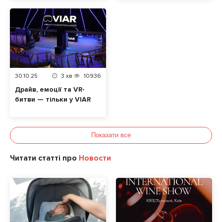
випустили лімітоване
авторське Піно
Гріджіо
30.10.25
3
хв
10936
Драйв, емоції та VR-
битви — тільки у VIAR
Показати все
Читати статті про
Новости