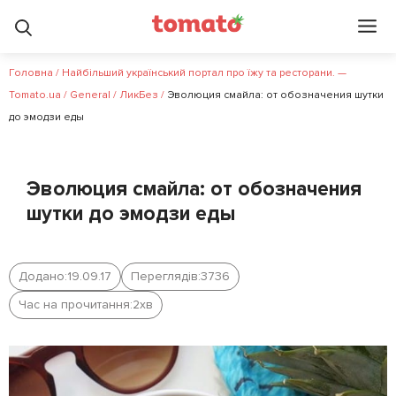
Головна
/
Найбільший український портал про їжу та ресторани. —
Tomato.ua
/
General
/
ЛикБез
/
Эволюция смайла: от обозначения шутки
до эмодзи еды
Эволюция смайла: от обозначения
шутки до эмодзи еды
Додано:
19.09.17
Переглядів:
3736
Час на прочитання:
2
хв