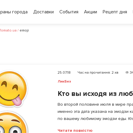
ораны города
Доставки
События
Акции
Рецепт дня
 Tomato.ua
/
emoji
25.07.18
Час на прочитання:
2
хв
34
ЛикБез
Кто вы исходя из лю
Во второй половине июля в мире пра
именно эта дата указана на эмодзи 
по вашему любимому эмодзи еды. Кто 
Читати повністю