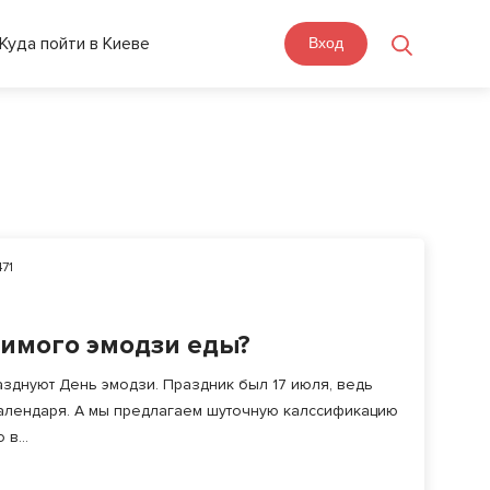
Куда пойти в Киеве
Вход
71
бимого эмодзи еды?
зднуют День эмодзи. Праздник был 17 июля, ведь
календаря. А мы предлагаем шуточную калссификацию
в...