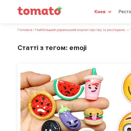
Рест
Киев
Головна
/
Найбільший український портал про їжу та ресторани. —
Статті з тегом:
emoji