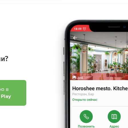
ии?
но в
 Play