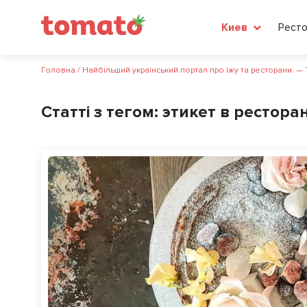
Рест
Киев
Головна
/
Найбільший український портал про їжу та ресторани. —
Статті з тегом:
этикет в рестора