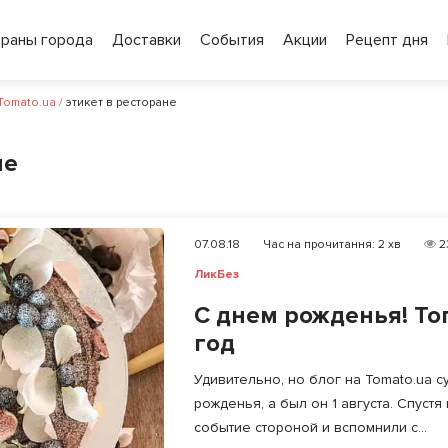
ораны города
Доставки
События
Акции
Рецепт дня
 Tomato.ua
/
этикет в ресторане
не
07.08.18
Час на прочитання:
2
хв
2
ЛикБез
С днем рожденья! Топ
год
Удивительно, но блог на Tomato.ua 
рожденья, а был он 1 августа. Спуст
событие стороной и вспомнили с...