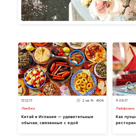
13.12.17
2
хв
4104
11.09.17
ЛикБез
Лайфхаки
Китай и Испания — удивительные
Как лучш
обычаи, связанные с едой
ресторан