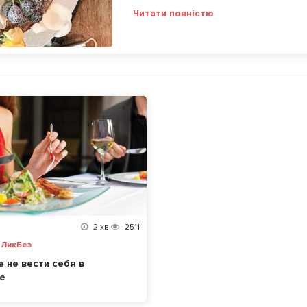
Читати повністю
2
хв
2511
,
ЛикБез
е не вести себя в
е