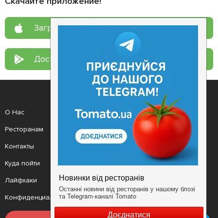
Скачайте приложение!
Загрузите в
App Store
Доступно в
Google Play
О Нас
Рецепт дня
Ресторанам
Новости
Контакты
Анонсы
Куда пойти
Здоровье
Лайфхаки
Мобильное приложение
Конфиденциальность
Условия