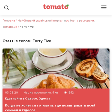
Головна
/
Найбільший український портал про їжу та ресторани. —
Tomato.ua
/
Forty Five
Статті з тегом:
Forty Five
03.08.20
Час на прочитання:
4
хв
1642
Куда пойти в Одессе
,
Одесса
Когда не хочется готовить: где позавтракать всей
семьей в Одессе