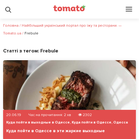
Головна
/
Найбільший український портал про їжу та ресторани. —
Tomato.ua
/
Frebule
Статті з тегом:
Frebule
20.06.19
Час на прочитання:
2
хв
2302
Куда пойти в выходные в Одессе
,
Куда пойти в Одессе
,
Одесса
Куда пойти в Одессе в эти жаркие выходные