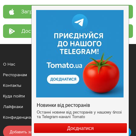
Загрузите в
App Store
Доступно в
Google Play
О Нас
Рецепт дня
Ресторанам
Новости
Контакты
Анонсы
Куда пойти
Здоровье
Лайфхаки
Мобильное приложение
Конфиденциальность
Условия
Добавить заведение