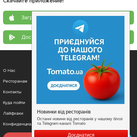
Скачайте приложение!
Загрузите в
App Store
Доступно в
Google Play
О Нас
Рецепт дня
Ресторанам
Новости
Контакты
Анонсы
Куда пойти
Здоровье
Лайфхаки
Мобильное приложение
Конфиденциальность
Условия