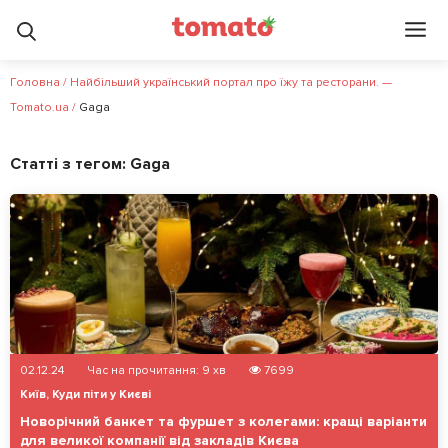
Головна
/
Найбільший український портал про їжу та ресторани. —
Tomato.ua
/
Gaga
Статті з тегом:
Gaga
02.12.24
Час на прочитання:
9
хв
7699
Київ
,
Куди піти у Києві
Новорічний банкет та фуршет з колегами: кращі варіанти
для великої компанії від закладів Києва