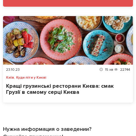
23.10.23
15
хв
22744
,
Київ
Куди піти у Києві
Кращі грузинські ресторани Києва: смак
Грузії в самому серці Києва
Нужна информация о заведении?