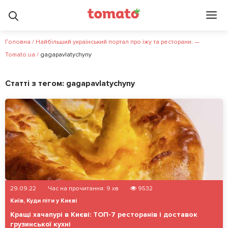
Головна
/
Найбільший український портал про їжу та ресторани. —
Tomato.ua
/
gagapavlatychyny
Статті з тегом:
gagapavlatychyny
29.09.22
Час на прочитання:
9
хв
9532
Київ
,
Куди піти у Києві
Кращі хачапурі в Києві: ТОП-7 ресторанів і доставок
грузинської кухні