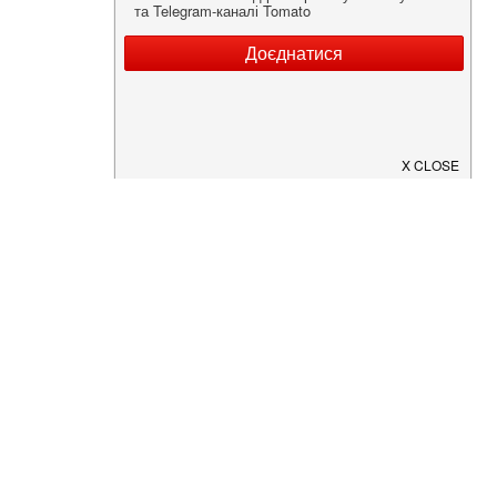
Нужна информация о заведении?
Скачайте приложение!
Загрузите в
App Store
Доступно в
Google Play
О Нас
Рецепт дня