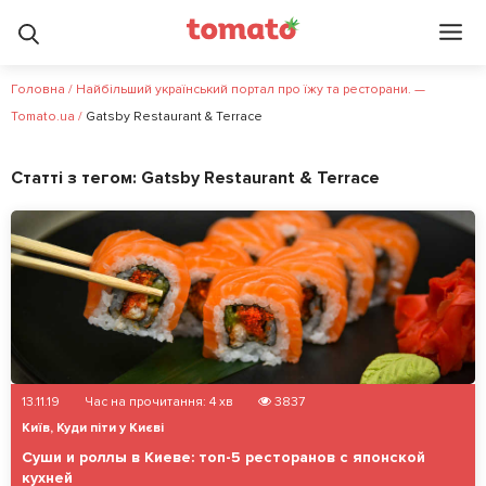
Головна
/
Найбільший український портал про їжу та ресторани. —
Tomato.ua
/
Gatsby Restaurant & Terrace
Статті з тегом:
Gatsby Restaurant & Terrace
13.11.19
Час на прочитання:
4
хв
3837
Київ
,
Куди піти у Києві
Суши и роллы в Киеве: топ-5 ресторанов с японской
кухней