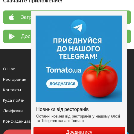
Скачайте приложение!
Загрузите в
App Store
Доступно в
Google Play
О Нас
Рецепт дня
Ресторанам
Новости
Контакты
Анонсы
Куда пойти
Здоровье
Лайфхаки
Мобильное приложение
Конфиденциальность
Условия