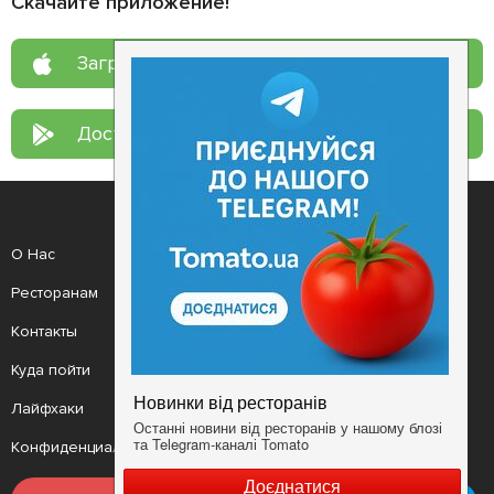
Скачайте приложение!
Загрузите в
App Store
Доступно в
Google Play
О Нас
Рецепт дня
Ресторанам
Новости
Контакты
Анонсы
Куда пойти
Здоровье
Лайфхаки
Мобильное приложение
Конфиденциальность
Условия