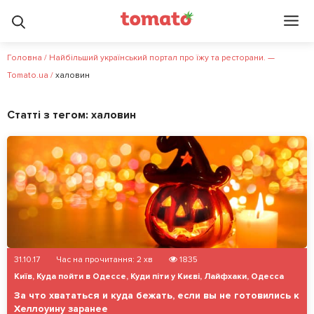
Головна
/
Найбільший український портал про їжу та ресторани. —
Tomato.ua
/
халовин
Статті з тегом:
халовин
31.10.17
Час на прочитання:
2
хв
1835
Київ
,
Куда пойти в Одессе
,
Куди піти у Києві
,
Лайфхаки
,
Одесса
За что хвататься и куда бежать, если вы не готовились к
Хеллоуину заранее