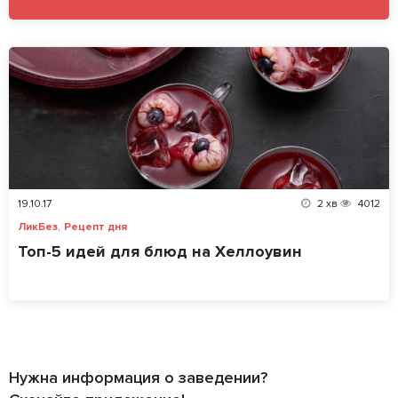
19.10.17
2
хв
4012
,
ЛикБез
Рецепт дня
Топ-5 идей для блюд на Хеллоувин
Нужна информация о заведении?