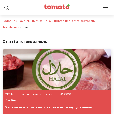
Головна
/
Найбільший український портал про їжу та ресторани. —
Tomato.ua
/
халяль
Статті з тегом:
халяль
21.11.17
Час на прочитання:
2
хв
60100
ЛикБез
Халяль — что можно и нельзя есть мусульманам