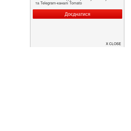
Нужна информация о заведении?
Скачайте приложение!
Загрузите в
App Store
Доступно в
Google Play
О Нас
Рецепт дня