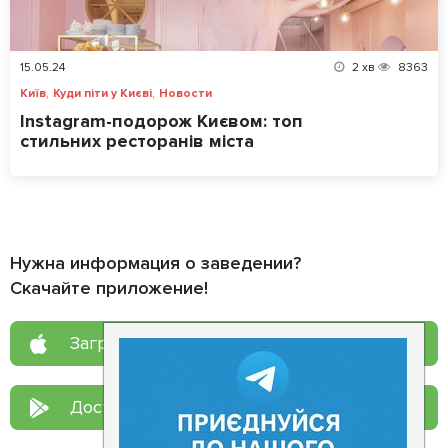
15.05.24
2
хв
8363
,
,
Київ
Куди піти у Києві
Новости
Instagram-подорож Києвом: топ
стильних ресторанів міста
Нужна информация о заведении?
Скачайте приложение!
Загрузите в
App Store
Доступно в
Google Play