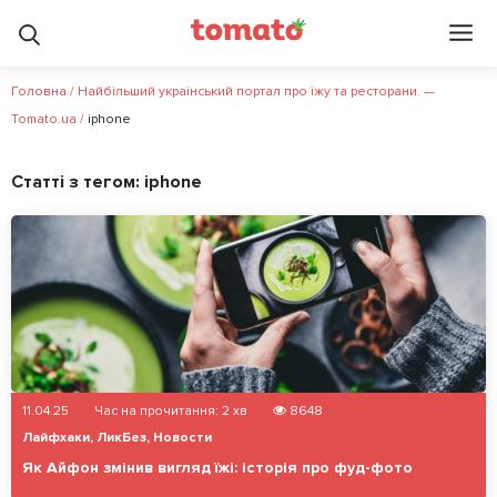
Головна
/
Найбільший український портал про їжу та ресторани. —
Tomato.ua
/
iphone
Статті з тегом:
iphone
11.04.25
Час на прочитання:
2
хв
8648
Лайфхаки
,
ЛикБез
,
Новости
Як Айфон змінив вигляд їжі: історія про фуд-фото