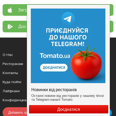
Загрузите в
App Store
Доступно в
Google Play
О Нас
Рецепт дня
Ресторанам
Новости
Контакты
Анонсы
Куда пойти
Здоровье
Лайфхаки
Мобильное приложение
Конфиденциальность
Условия
Добавить заведение