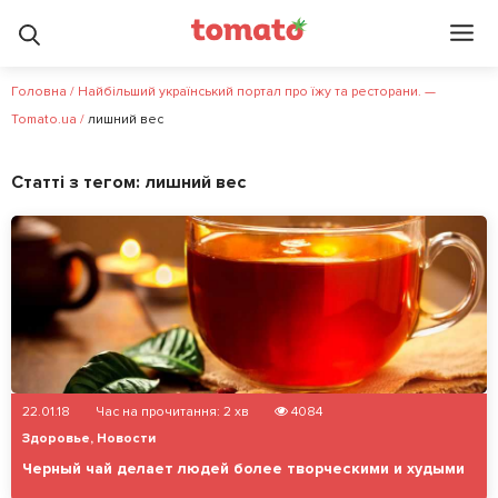
Головна
/
Найбільший український портал про їжу та ресторани. —
Tomato.ua
/
лишний вес
Статті з тегом:
лишний вес
22.01.18
Час на прочитання:
2
хв
4084
Здоровье
,
Новости
Черный чай делает людей более творческими и худыми