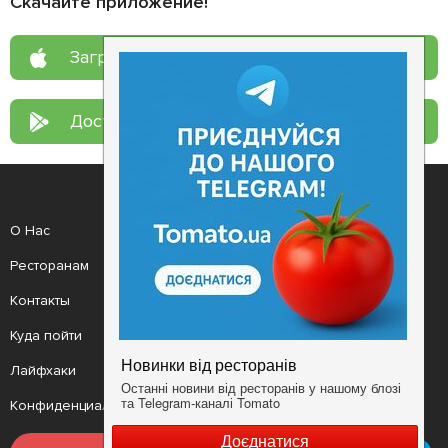
Скачайте приложение!
Загрузите в
App Store
Доступно в
Google Play
О Нас
Рецепт дня
Ресторанам
Новости
Контакты
Анонсы
Куда пойти
Здоровье
Лайфхаки
Мобильное приложение
Конфиденциальность
Условия