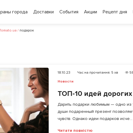
ораны города
Доставки
События
Акции
Рецепт дня
 Tomato.ua
/
подарок
18.10.23
Час на прочитання:
5
хв
5
Новости
ТОП-10 идей дорогих
Дарить подарки любимым — одно из у
души подаренный презент позволяет
чувств. Однако идеи подарков исче...
Читати повністю