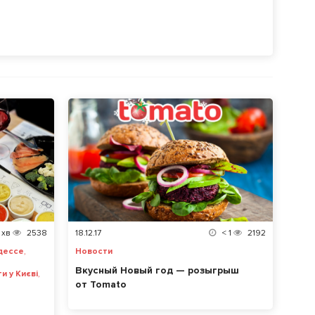
хв
2538
18.12.17
< 1
2192
,
дессе
Новости
Вкусный Новый год — розыгрыш
,
ти у Києві
от Tomato