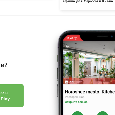
афиша для Одессы и Киева
ии?
но в
 Play