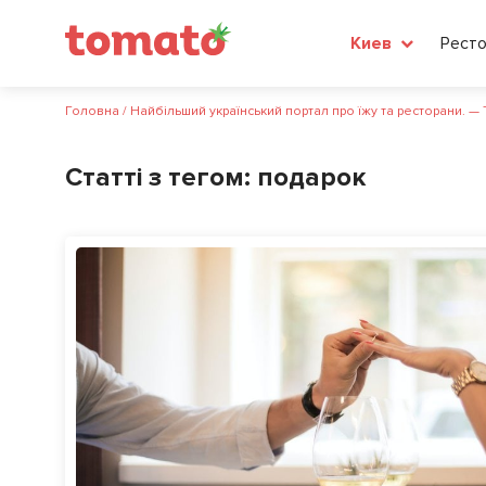
Рест
Киев
Головна
/
Найбільший український портал про їжу та ресторани. —
Статті з тегом:
подарок