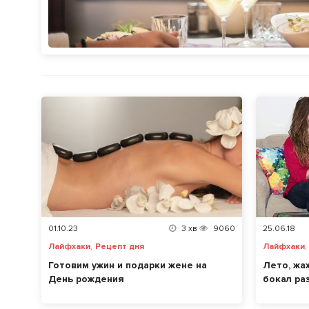
01.10.23
3
хв
9060
25.06.18
,
Лайфхаки
Рецепт дня
Лайфхаки
Готовим ужин и подарки жене на
Лето, жа
День рождения
бокал ра