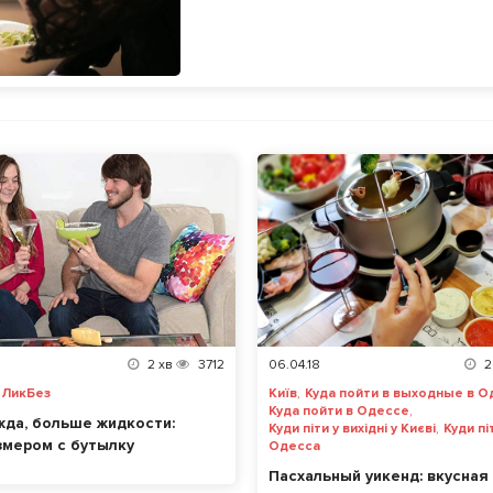
2
хв
3712
06.04.18
2
,
,
ЛикБез
Київ
Куда пойти в выходные в О
,
Куда пойти в Одессе
жда, больше жидкости:
,
Куди піти у вихідні у Києві
Куди пі
змером с бутылку
Одесса
Пасхальный уикенд: вкусная