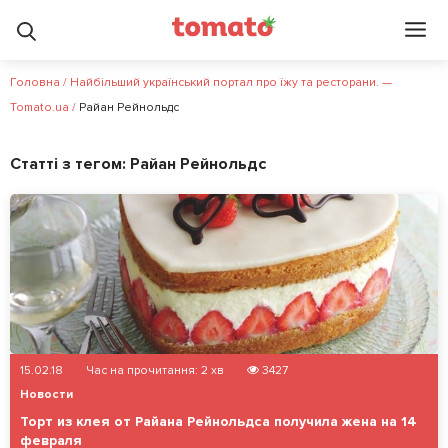
Головна
/
Найбільший український портал про їжу та ресторани. —
Tomato.ua
/
Райан Рейнольдс
Статті з тегом:
Райан Рейнольдс
15.02.18
Час на прочитання:
2
хв
3427
Новости
Торт из клея от Райана Рейнольдса получила жена на 14
февраля