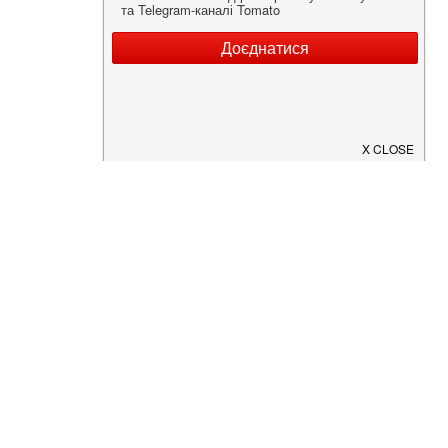
Нужна информация о заведении?
Скачайте приложение!
Загрузите в
App Store
Доступно в
Google Play
О Нас
Рецепт дня