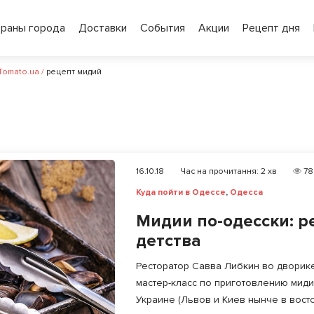
ораны города
Доставки
События
Акции
Рецепт дня
 Tomato.ua
/
рецепт мидий
16.10.18
Час на прочитання:
2
хв
78
Куда пойти в Одессе
,
Одесса
Мидии по-одесски: р
детства
Ресторатор Савва Либкин во дворик
мастер-класс по приготовлению миди
Украине (Львов и Киев нынче в востор