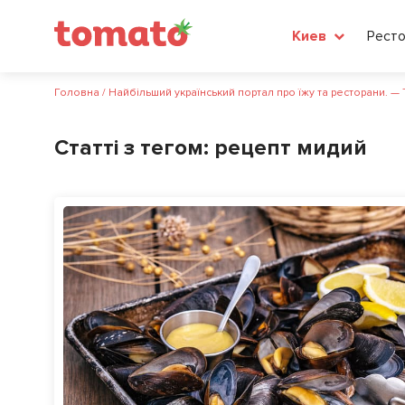
Рест
Киев
Головна
/
Найбільший український портал про їжу та ресторани. —
Статті з тегом:
рецепт мидий