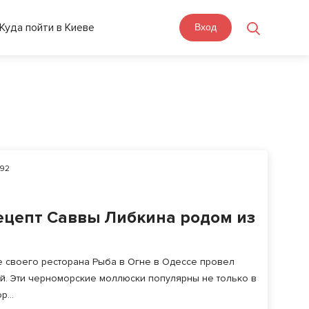
Куда пойти в Киеве
Вход
92
ецепт Саввы Либкина родом из
е своего ресторана Рыба в Огне в Одессе провел
й. Эти черноморские моллюски популярны не только в
...