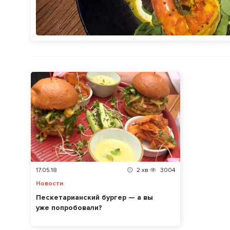
17.05.18
2
хв
3004
Новости
Пескетарианский бургер — а вы
уже попробовали?