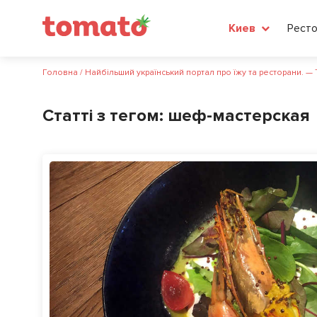
Рест
Киев
Головна
/
Найбільший український портал про їжу та ресторани. —
Статті з тегом:
шеф-мастерская