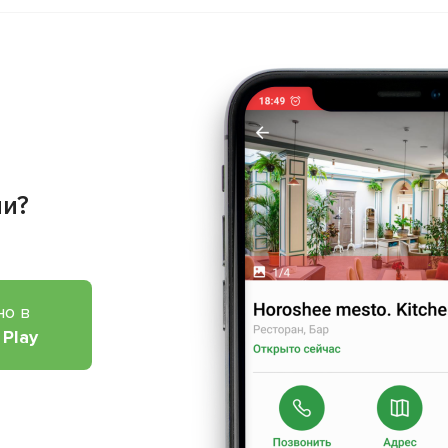
ии?
но в
 Play