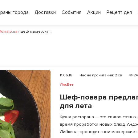
ораны города
Доставки
События
Акции
Рецепт дня
 Tomato.ua
/
шеф-мастерская
11.06.18
Час на прочитання:
2
хв
24
ЛикБез
Шеф-повара предлаг
для лета
Кухня ресторана — это святая святых
время проработки новых блюд. Андр
Либкина, проводит свои мастерские по