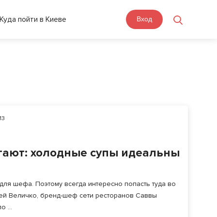
Куда пойти в Киеве
Вход
13
ают: холодные супы идеальны
 для шефа. Поэтому всегда интересно попасть туда во
ей Величко, бренд-шеф сети ресторанов Саввы
 ...