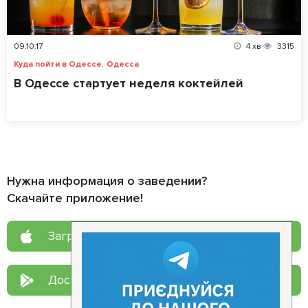
09.10.17
4
хв
3315
,
Куда пойти в Одессе
Одесса
В Одессе стартует неделя коктейлей
Нужна информация о заведении?
Скачайте приложение!
Загрузите в
App Store
Доступно в
Google Play