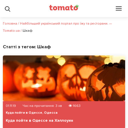
Головна
/
Найбільший український портал про їжу та ресторани. —
Tomato.ua
/
Шкаф
Статті з тегом:
Шкаф
01.11.19
Час на прочитання:
3
хв
1663
Куда пойти в Одессе
,
Одесса
Куда пойти в Одессе на Хэллоуин