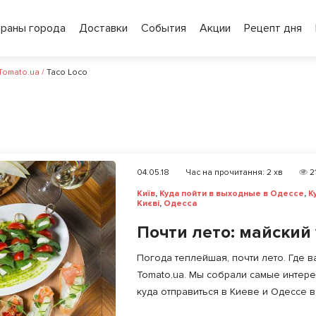
ораны города
Доставки
События
Акции
Рецепт дня
 Tomato.ua
/
Taco Loco
04.05.18
Час на прочитання:
2
хв
2
Київ
,
Куда пойти в выходные в Одессе
,
К
Києві
,
Одесса
Почти лето: майский 
Погода теплейшая, почти лето. Где в
Tomato.ua. Мы собрали самые интере
куда отправиться в Киеве и Одессе в э