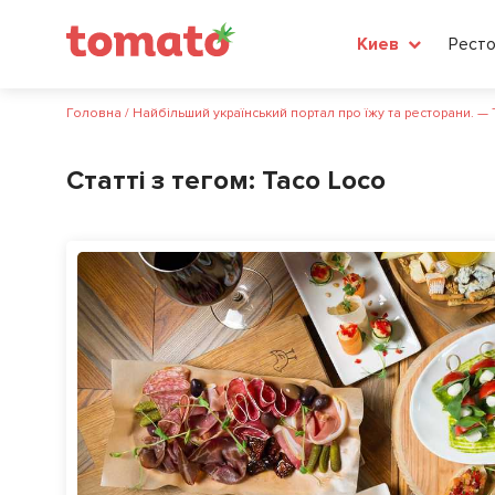
Рест
Киев
Головна
/
Найбільший український портал про їжу та ресторани. —
Статті з тегом:
Taco Loco