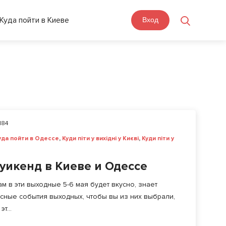
Куда пойти в Киеве
Вход
184
уда пойти в Одессе
,
Куди піти у вихідні у Києві
,
Куди піти у
уикенд в Киеве и Одессе
ам в эти выходные 5-6 мая будет вкусно, знает
сные события выходных, чтобы вы из них выбрали,
т...