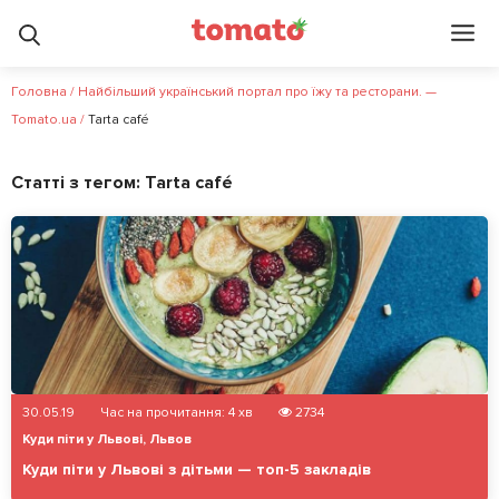
Головна
/
Найбільший український портал про їжу та ресторани. —
Tomato.ua
/
Tarta café
Статті з тегом:
Tarta café
30.05.19
Час на прочитання:
4
хв
2734
Куди піти у Львові
,
Львов
Куди піти у Львові з дітьми — топ-5 закладів