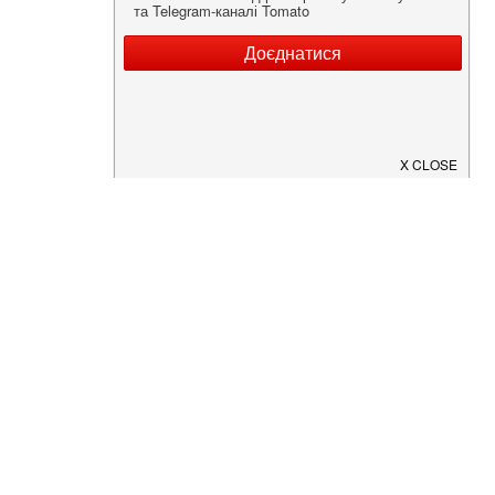
Нужна информация о заведении?
Скачайте приложение!
Загрузите в
App Store
Доступно в
Google Play
О Нас
Рецепт дня