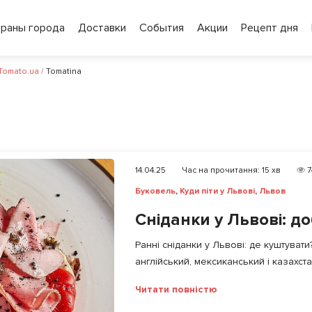
ораны города
Доставки
События
Акции
Рецепт дня
 Tomato.ua
/
Tomatina
14.04.25
Час на прочитання:
15
хв
7
Буковель
,
Куди піти у Львові
,
Львов
Сніданки у Львові: до
Ранні сніданки у Львові: де куштувати
англійський, мексиканський і казахстан
Читати повністю