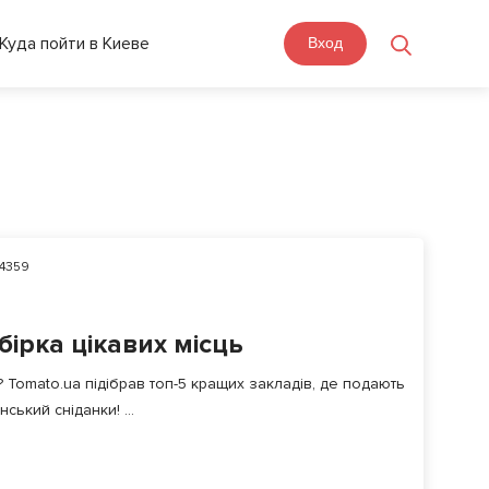
Куда пойти в Киеве
Вход
4359
бірка цікавих місць
? Tomato.ua підібрав топ-5 кращих закладів, де подають
ський сніданки! ...