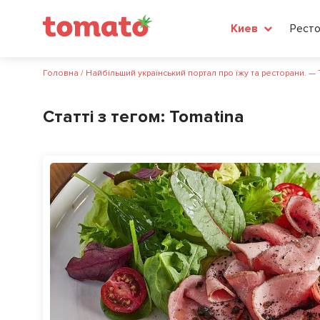
Рест
Киев
Головна
/
Найбільший український портал про їжу та ресторани. —
Статті з тегом:
Tomatina