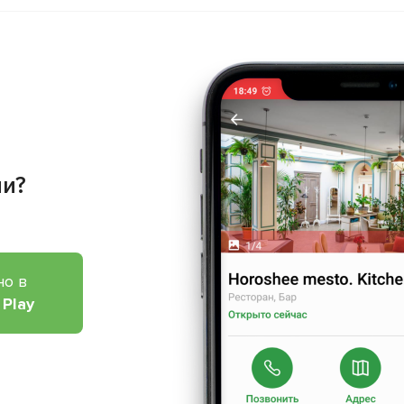
ии?
но в
 Play