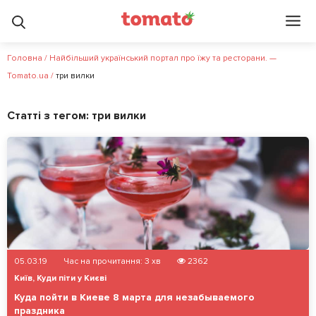
Головна
/
Найбільший український портал про їжу та ресторани. —
Tomato.ua
/
три вилки
Статті з тегом:
три вилки
05.03.19
Час на прочитання:
3
хв
2362
Київ
,
Куди піти у Києві
Куда пойти в Киеве 8 марта для незабываемого
праздника