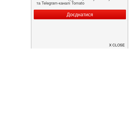
Нужна информация о заведении?
Скачайте приложение!
Загрузите в
App Store
Доступно в
Google Play
О Нас
Рецепт дня