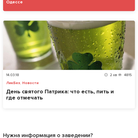
Одессе
14.03.18
2
хв
4815
,
ЛикБез
Новости
День святого Патрика: что есть, пить и
где отмечать
Нужна информация о заведении?