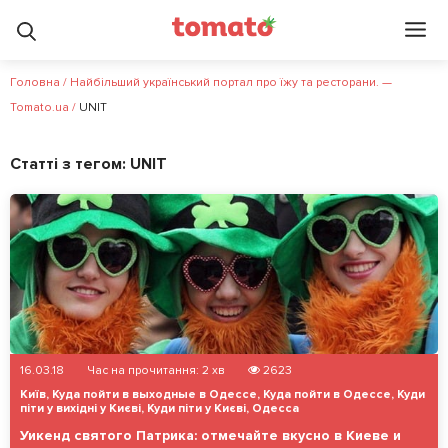
Головна
/
Найбільший український портал про їжу та ресторани. —
Tomato.ua
/
UNIT
Статті з тегом:
UNIT
16.03.18
Час на прочитання:
2
хв
2623
Київ
,
Куда пойти в выходные в Одессе
,
Куда пойти в Одессе
,
Куди
піти у вихідні у Києві
,
Куди піти у Києві
,
Одесса
Уикенд святого Патрика: отмечайте вкусно в Киеве и