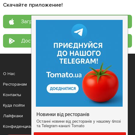
Скачайте приложение!
Загрузите в
App Store
Доступно в
Google Play
О Нас
Рецепт дня
Ресторанам
Новости
Контакты
Анонсы
Куда пойти
Здоровье
Лайфхаки
Мобильное приложение
Конфиденциальность
Условия