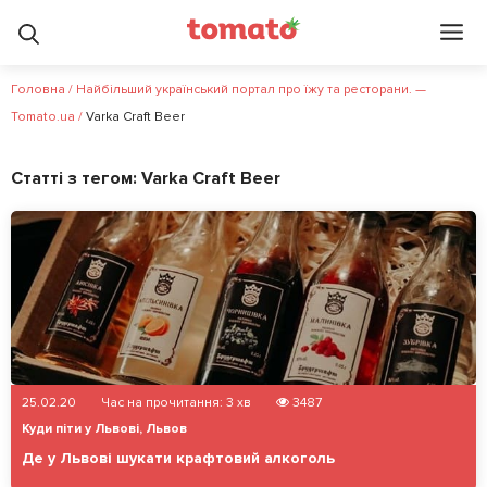
Головна
/
Найбільший український портал про їжу та ресторани. —
Tomato.ua
/
Varka Craft Beer
Статті з тегом:
Varka Craft Beer
25.02.20
Час на прочитання:
3
хв
3487
Куди піти у Львові
,
Львов
Де у Львові шукати крафтовий алкоголь