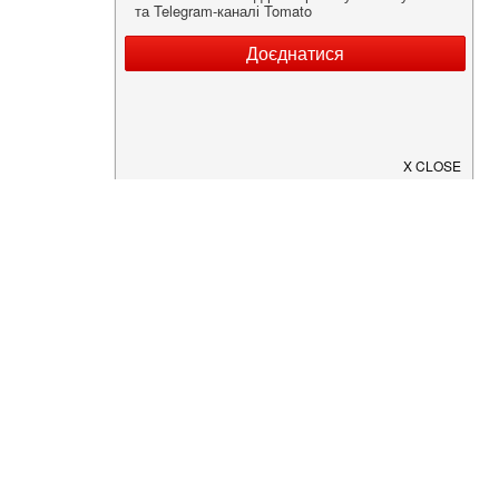
Нужна информация о заведении?
Скачайте приложение!
Загрузите в
App Store
Доступно в
Google Play
О Нас
Рецепт дня