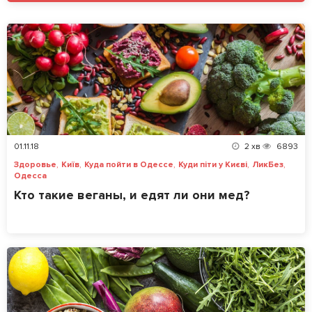
01.11.18
2
хв
6893
,
,
,
,
,
Здоровье
Київ
Куда пойти в Одессе
Куди піти у Києві
ЛикБез
Одесса
Кто такие веганы, и едят ли они мед?