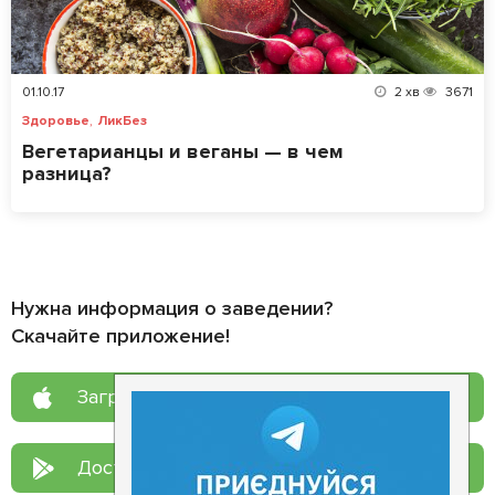
01.10.17
2
хв
3671
,
Здоровье
ЛикБез
Вегетарианцы и веганы — в чем
разница?
Нужна информация о заведении?
Скачайте приложение!
Загрузите в
App Store
Доступно в
Google Play