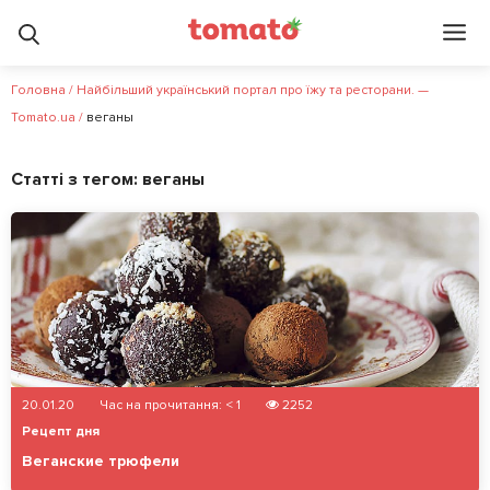
Головна
/
Найбільший український портал про їжу та ресторани. —
Tomato.ua
/
веганы
Статті з тегом:
веганы
20.01.20
Час на прочитання:
< 1
2252
Рецепт дня
Веганские трюфели