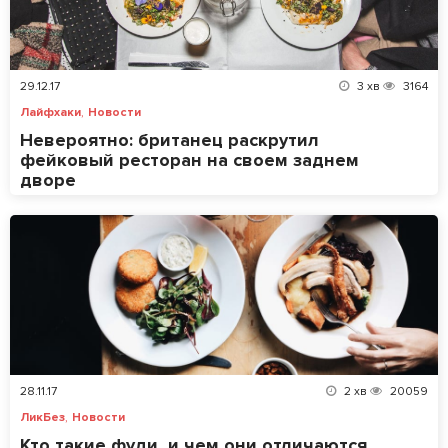
29.12.17
3
хв
3164
,
Лайфхаки
Новости
Невероятно: британец раскрутил
фейковый ресторан на своем заднем
дворе
28.11.17
2
хв
20059
,
ЛикБез
Новости
Кто такие фуди, и чем они отличаются