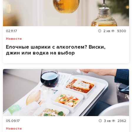
02.11.17
2
хв
9300
Новости
Елочные шарики с алкоголем? Виски,
джин или водка на выбор
05.09.17
3
хв
2362
Новости