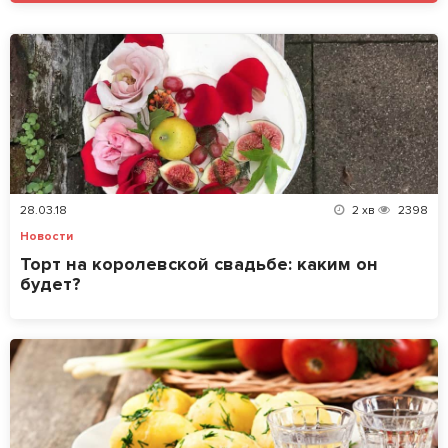
28.03.18
2
хв
2398
Новости
Торт на королевской свадьбе: каким он
будет?