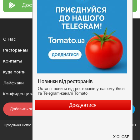
Доступно в
Google Play
О Нас
Рецепт дня
Ресторанам
Новости
Контакты
Анонсы
Куда пойти
Здоровье
Лайфхаки
Мобильное приложение
Конфиденциальность
Условия
Добавить заведение
Продолжая использовать наш сайт, вы соглашаетесь с Условиями использования
сервиса и Политикой конфиденциальности.
©2016 - 2026. tomato.ua