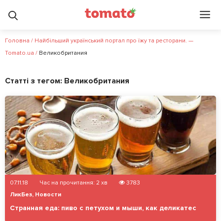
Головна
/
Найбільший український портал про їжу та ресторани. —
Tomato.ua
/
Великобритания
Статті з тегом:
Великобритания
07.11.18
Час на прочитання:
2
хв
3783
ЛикБез
,
Новости
Странная еда: пиво с петухом и мыши, как деликатес