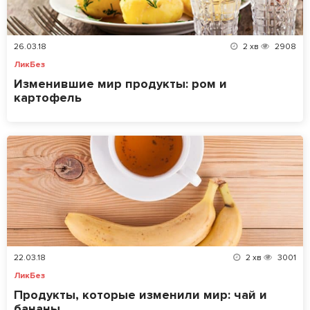
26.03.18
2
хв
2908
ЛикБез
Изменившие мир продукты: ром и
картофель
22.03.18
2
хв
3001
ЛикБез
Продукты, которые изменили мир: чай и
бананы