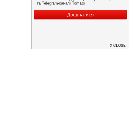
Нужна информация о заведении?
Скачайте приложение!
Загрузите в
App Store
Доступно в
Google Play
О Нас
Рецепт дня