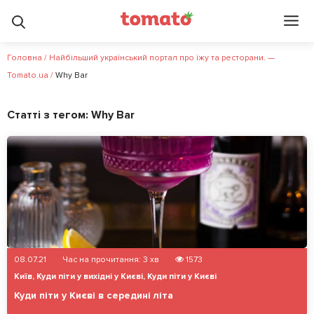
Головна
/
Найбільший український портал про їжу та ресторани. —
Tomato.ua
/
Why Bar
Статті з тегом:
Why Bar
08.07.21
Час на прочитання:
3
хв
1573
Київ
,
Куди піти у вихідні у Києві
,
Куди піти у Києві
Куди піти у Києві в середині літа