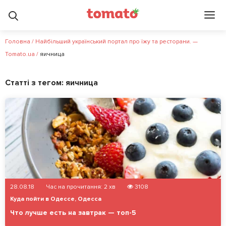
Головна
/
Найбільший український портал про їжу та ресторани. —
Tomato.ua
/
яичница
Статті з тегом:
яичница
28.08.18
Час на прочитання:
2
хв
3108
Куда пойти в Одессе
,
Одесса
Что лучше есть на завтрак — топ-5