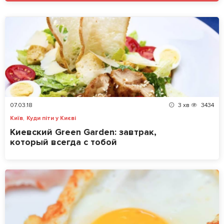
07.03.18
3
хв
3434
,
Київ
Куди піти у Києві
Киевский Green Garden: завтрак,
который всегда с тобой