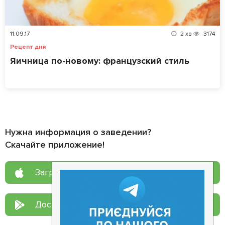
11.09.17
2
хв
3174
Рецепт дня
Яичница по-новому: французский стиль
Нужна информация о заведении?
Скачайте приложение!
Загрузите в
App Store
Доступно в
Google Play