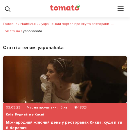
Головна
/
Найбільший український портал про їжу та ресторани. —
Tomato.ua
/
yaponahata
Статті з тегом:
yaponahata
03.03.23
Час на прочитання:
6
хв
18324
Київ
,
Куди піти у Києві
Міжнародний жіночий день у ресторанах Києва: куди піти
8 березня