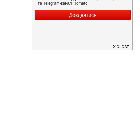
Нужна информация о заведении?
Скачайте приложение!
Загрузите в
App Store
Доступно в
Google Play
О Нас
Рецепт дня