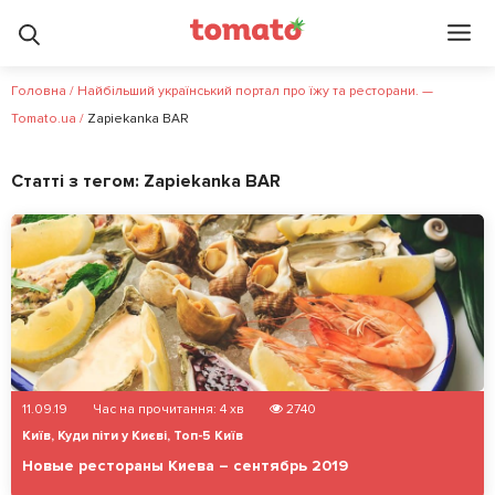
Головна
/
Найбільший український портал про їжу та ресторани. —
Tomato.ua
/
Zapiekanka BAR
Статті з тегом:
Zapiekanka BAR
11.09.19
Час на прочитання:
4
хв
2740
Київ
,
Куди піти у Києві
,
Топ-5 Київ
Новые рестораны Киева – сентябрь 2019