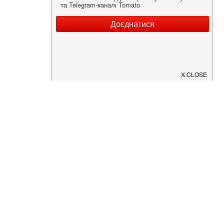
Нужна информация о заведении?
Скачайте приложение!
Загрузите в
App Store
Доступно в
Google Play
О Нас
Рецепт дня