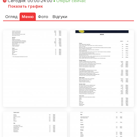
Сегодня
:
00:00-24:00
Открыт сейчас
Залишити відгук
У закладки
Показать график
Огляд
Меню
Фото
Відгуки