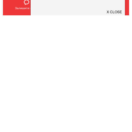
Залишити відгук
Позвонить
У закладки
SHEF
$
$
$
$
Кухня:
Європейська, Українська, Авторська
Тип:
Ресторан
,
Бар
COVID19 - SAFE
Pub 154
Pesto Cafe
$
$
$
$
$
$
$
$
Кухня:
Європейська, Італійська
Тип:
Ресторан