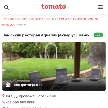
3.4
5
?
Головна
/
Каталог закладів у місті Київ
/
Заміський ресторан Aquarius
(Акваріус)
/
Меню
Заміський ресторан Aquarius (Акваріус), меню
2.7
Все фотографии
Київ, Дніпровське шосе 17-й км
Позвонить
+38 096 880 8888