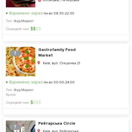
Кловська, Печерська
Відчинено зараз
пн-вс 08:30-22:30
Тип:
Фуд Маркет
$
$
$
$
Середній чек:
Gastrofamily Food
?
Market
Київ, вул. Стеценка 21
Відчинено зараз
пн-вс 00:00-24:00
Тип:
Фуд Маркет
Кухня:
$
$
$
$
Середній чек:
Рейтарська Circle
?
Київ, вул. Рейтарська