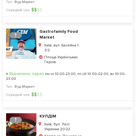
Тип:
Фуд Маркет
$
$
$
$
Середній чек:
Gastrofamily Food
?
Market
Київ, вул. Басейна 1-
3/2
Площа Українських
Героїв
Відчинено зараз
пн-чт 10:00-23:00, пт-сб 10:00-02:00, вс 10:00-
23:00
Тип:
Фуд Маркет
$
$
$
$
Середній чек:
КУЛДІМ
?
Київ, бул. Лесі
Українки 20/22