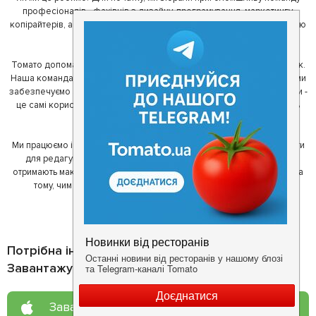
професіоналів - фахівців з дизайну, програмування, маркетингу,
копірайтерів, а за сумісництвом - любителів гарної їжі. З їх допомогою
ми створили Томато.
Томато допомагає своїм користувачам знайти цікаві місця неподалік.
Наша команда регулярно зв'язується з ресторанами - таким чином ми
забезпечуємо актуальність інформації. Друга частина нашої команди -
це самі користувачі, які діляться своїми враженнями і допомагають
один одному у виборі кращих місць.
Ми працюємо і з ресторанами. Для них ми надаємо зручні інструменти
для редагування інформації про себе - в результаті відвідувачі
отримають максимум інформації, а ресторан зможе зосередитися на
тому, чим він любить займатися більше всього - смачній їжі.
Потрібна інформація про заклад?
Завантажуйте додаток!
Завантажте у
App Store