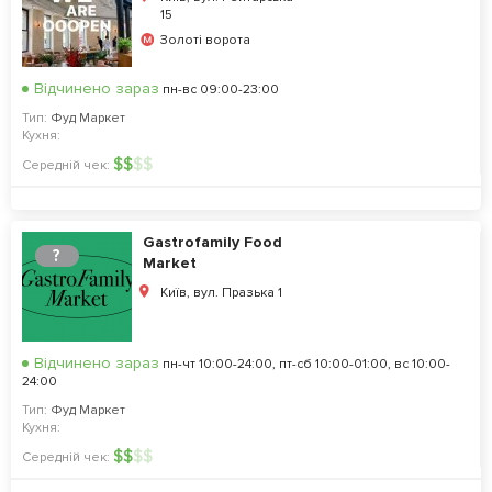
15
Золоті ворота
Відчинено зараз
пн-вс 09:00-23:00
Тип:
Фуд Маркет
Кухня:
$
$
$
$
Середній чек:
Gastrofamily Food
?
Market
Київ, вул. Празька 1
Відчинено зараз
пн-чт 10:00-24:00, пт-сб 10:00-01:00, вс 10:00-
24:00
Тип:
Фуд Маркет
Кухня:
$
$
$
$
Середній чек: