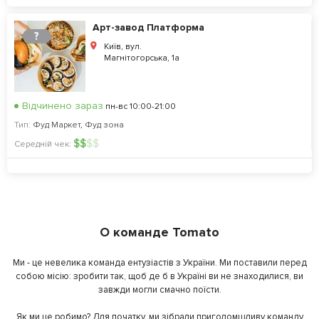
Арт-завод Платформа
?
Київ, вул.
Магнітогорська, 1а
Відчинено зараз
пн-вс 10:00-21:00
Тип:
Фуд Маркет
,
Фуд зона
$
$
$
$
Середній чек:
О команде Tomato
Ми - це невелика команда ентузіастів з України. Ми поставили перед
собою місію: зробити так, щоб де б в Україні ви не знаходилися, ви
завжди могли смачно поїсти.
Як ми це робимо? Для початку, ми зібрали приголомшливу команду