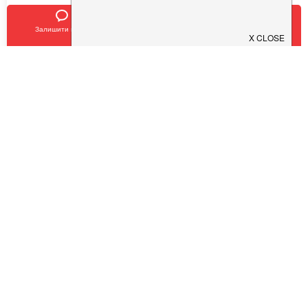
SHEF
$
$
$
$
Залишити відгук
Позвонить
У закладки
Кухня:
Європейська, Українська, Авторська
Тип:
Ресторан
,
Бар
COVID19 - SAFE
ChaCha
Pub 154
$
$
$
$
$
$
$
$
Кухня:
Грузинська, Сучасна
Тип:
Ресторан
,
Івент-локація
COVID19 - SAFE