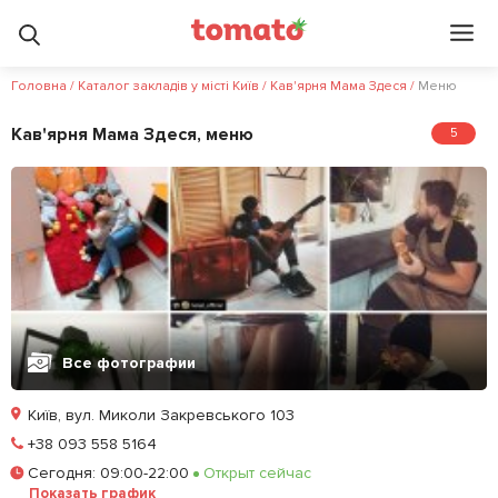
5
5
?
Головна
/
Каталог закладів у місті Київ
/
Кав'ярня Мама Здеся
/
Меню
Кав'ярня Мама Здеся, меню
5
Все фотографии
Київ, вул. Миколи Закревського 103
Позвонить
+38 093 558 5164
Сегодня
:
09:00-22:00
Открыт сейчас
Залишити відгук
У закладки
Показать график