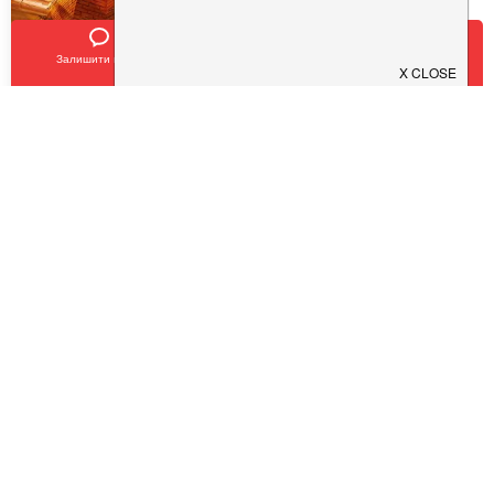
Залишити відгук
Позвонить
У закладки
Остання Барикада
$
$
$
$
Кухня:
Українська
Тип:
Ресторан
Чорноморка
ChaCha
$
$
$
$
$
$
$
$
Кухня:
Рибна
Кухня:
Грузинська, Сучасна
Тип:
Ресторан
Тип:
Ресторан
,
Івент-локація
COVID19 - SAFE