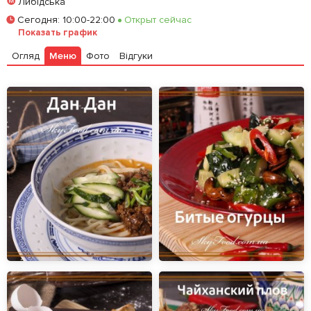
Либідська
Залишити відгук
У закладки
Сегодня
:
10:00-22:00
Открыт сейчас
Показать график
Огляд
Меню
Фото
Відгуки