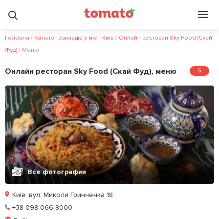
4.6
5
?
Головна
/
Каталог закладів у місті Київ
/
Онлайн ресторан Sky Food (Скай
Фуд)
/
Меню
Онлайн ресторан Sky Food (Скай Фуд), меню
5
Все фотографии
Київ, вул. Миколи Гринченка 18
Позвонить
+38 098 066 8000