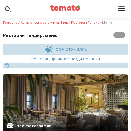
5
5
?
Головна
/
Каталог закладів у місті Київ
/
Ресторан Тандир
/
Меню
Ресторан Тандир, меню
?
COVID19 - SAFE
Ресторан приймає заходи безпеки
Все фотографии