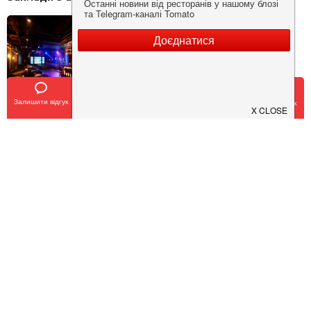
Залишити відгук
Позвонить
У закладки
Забронировать столик
SHEF
$
$
$
$
Кухня:
Європейська, Українська, Авторська
Тип:
Ресторан
,
Бар
COVID19 - SAFE