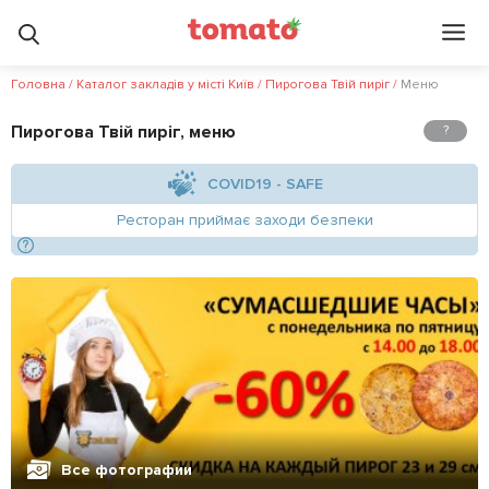
5
5
?
Головна
/
Каталог закладів у місті Київ
/
Пирогова Твій пиріг
/
Меню
Пирогова Твій пиріг, меню
?
COVID19 - SAFE
Ресторан приймає заходи безпеки
Все фотографии