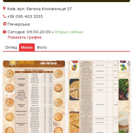
Київ, вул. Євгена Коновальця 37
Позвонить
+38 095 403 3333
Печерська
Залишити відгук
У закладки
Сегодня
:
09:00-20:00
Открыт сейчас
Показать график
Огляд
Меню
Фото