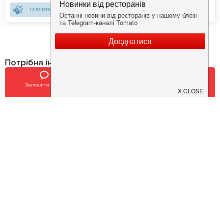
COVID19 - SAFE
Потрібна інформація про заклад?
Завантажуйте додаток!
Залишити відгук
Позвонить
У закладки
Завантажте у
App Store
Доступно у
Google Play
Про нас
Рецепт дня
Ресторанам
Новини