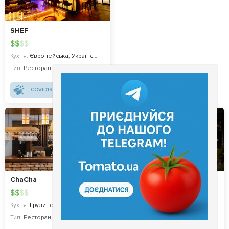
SHEF
$
$
$
$
Кухня:
Європейська, Українська, Авторська
Тип:
Ресторан
,
Бар
COVID19 - SAFE
ChaCha
Pub 154
$
$
$
$
$
$
$
$
Кухня:
Грузинська, Сучасна
Тип:
Ресторан
,
Івент-локація