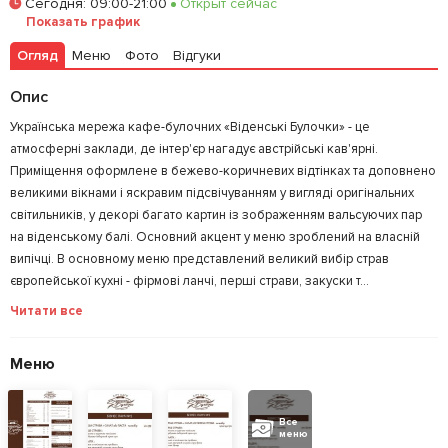
Сегодня
:
09:00-21:00
Открыт сейчас
Показать график
Огляд
Меню
Фото
Відгуки
Опис
Українська мережа кафе-булочних «Вiденськi Булочки» - це
атмосферні заклади, де інтер'єр нагадує австрійські кав'ярні.
Приміщення оформлене в бежево-коричневих відтінках та доповнено
великими вікнами і яскравим підсвічуванням у вигляді оригінальних
світильників, у декорі багато картин із зображенням вальсуючих пар
на віденському балі. Основний акцент у меню зроблений на власній
випічці. В основному меню представлений великий вибір страв
європейської кухні - фірмові ланчі, перші страви, закуски т...
Читати все
Меню
Все
меню