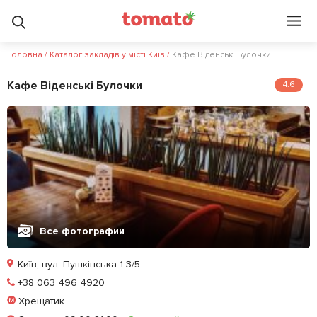
Головна
/
Каталог закладів у місті Київ
/
Кафе Віденські Булочки
Кафе Віденські Булочки
4.6
Все фотографии
Київ, вул. Пушкінська 1-3/5
Позвонить
+38 063 496 4920
Хрещатик
Залишити відгук
У закладки