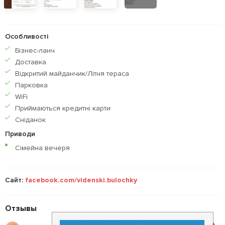
Особливості
Бiзнес-ланч
Доставка
Відкритий майданчик/Літня тераса
Парковка
WiFi
Приймаються кредитнi карти
Сніданок
Приводи
Сімейна вечеря
Сайт:
facebook.com/videnski.bulochky
Отзывы