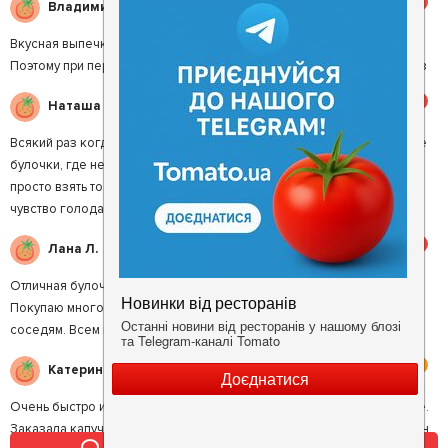
5
Владимир О.
Вкусная выпечка, приемлемые цены, милые девочки официантки.
Поэтому при первой же возможности посетим этот ресторан еще раз
5
Наташа Т.
Всякий раз когда ооочень хочется поесть, можно зайти в Виденские
булочки, где не нужно долго ждать пока тебе что-то приготовят, а
просто взять то, что на тебя смотрит и с аппетитом схесть, утолить
чувство голода. Обожаю слойки с сыром!
5
Лана Л.
Отличная булочная! Всегда всё свежее, ароматное и вкусное.
Покупаю много разновидностей хлеба. Беру себе, на работу и
соседям. Всем нравится. Я сама люблю вашу выпечку.
4
Катерина С.
Очень быстро и удобно. Народ здесь прямо кушает, не только кофе.
Заказала капучино и миндальный круассан. Кофе хороший, круассан