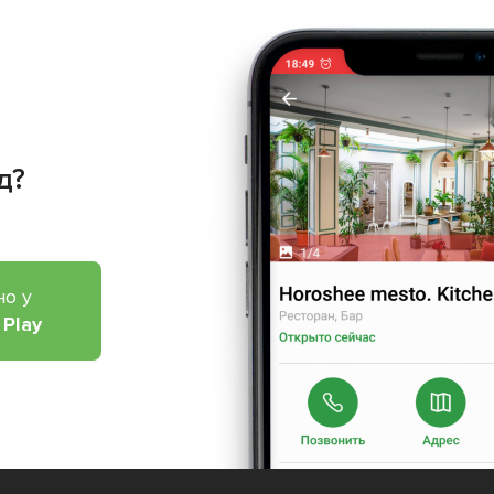
д?
но у
 Play