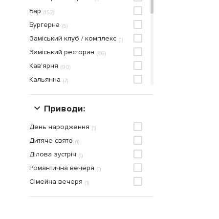
Бар
(
152
)
Бургерна
(
5
)
Заміський клуб / комплекс
(
1
)
Заміський ресторан
(
46
)
Кав'ярня
(
90
)
Кальянна
(
7
)
Кафе
(
249
)
Кейтерінг
Приводи:
(
4
)
Кондитерська
(
33
)
День народження
(
1
)
Нічний клуб
(
3
)
Дитяче свято
(
1
)
Онлайн ресторан
(
33
)
Ділова зустріч
(
1
)
Паб
(
46
)
Романтична вечеря
(
1
)
Пекарня
(
3
)
Сімейна вечеря
(
1
)
Пирогова
(
3
)
Піцерія
(
68
)
Раменна
(
2
)