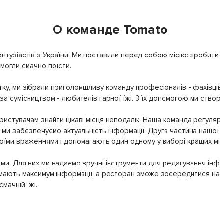
О команде Tomato
нтузіастів з України. Ми поставили перед собою місію: зробити т
могли смачно поїсти.
ку, ми зібрали приголомшливу команду професіоналів - фахівців
 за сумісництвом - любителів гарної їжі. З їх допомогою ми ство
истувачам знайти цікаві місця неподалік. Наша команда регуляр
ми забезпечуємо актуальність інформації. Друга частина нашої 
своїми враженнями і допомагають один одному у виборі кращих мі
ми. Для них ми надаємо зручні інструменти для редагування інф
имають максимум інформації, а ресторан зможе зосередитися на 
мачній їжі.