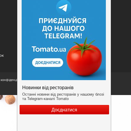
Додати заклад
Конфіденційність
Умови
ок
конфіденційності.