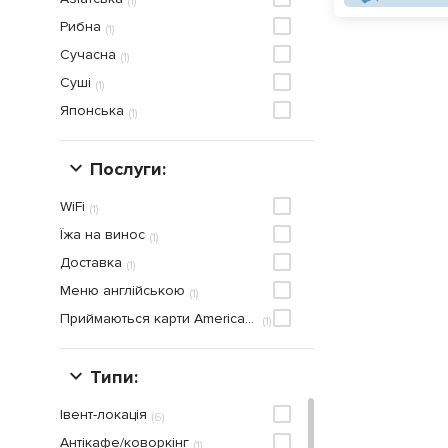
(
1
)
Рибна
(
1
)
Сучасна
(
1
)
Суші
(
1
)
Японська
(
1
)
Послуги:
WiFi
(
1
)
Їжа на винос
(
1
)
Доставка
(
1
)
Меню англiйською
(
1
)
Приймаються карти American Express
(
1
)
Типи:
Івент-локація
(
6
)
Антікафе/коворкінг
(
1
)