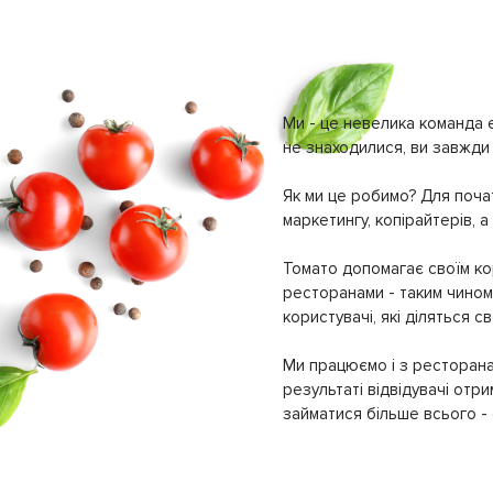
Рестобар
(
9
)
Ресторан
(
468
)
Ресторан швидкого харчування
(
11
)
Фуд Маркет
(
3
)
Ми - це невелика команда е
не знаходилися, ви завжди 
Фудтрак
(
1
)
Як ми це робимо? Для почат
маркетингу, копірайтерів, а
Томато допомагає своїм кор
ресторанами - таким чином 
користувачі, які діляться 
Ми працюємо і з ресторана
результаті відвідувачі отр
займатися більше всього - с