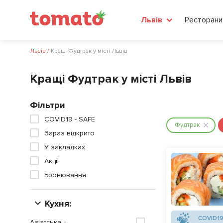
Ресторани
Львів
Львів
/
Кращі Фудтрак у місті Львів
Кращі Фудтрак у місті Львів
Фільтри
COVID19 - SAFE
Фудтрак
Зараз відкрито
У закладках
Акції
Бронювання
Кухня:
COVID19
Азіатська