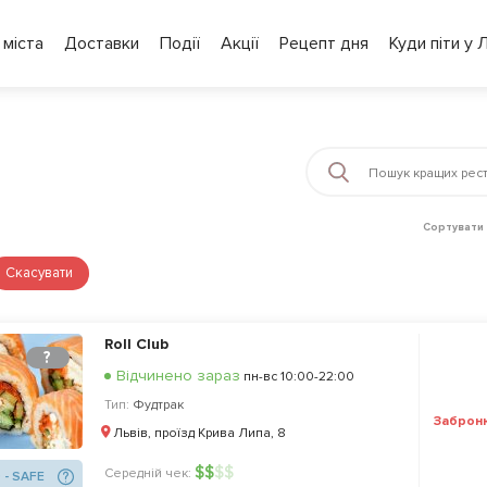
 міста
Доставки
Події
Акції
Рецепт дня
Куди піти у 
Сортувати 
Скасувати
Roll Club
?
Відчинено зараз
пн-вс 10:00-22:00
Тип:
Фудтрак
Заброн
Львів, проїзд Крива Липа, 8
$
$
$
$
Середній чек:
 - SAFE