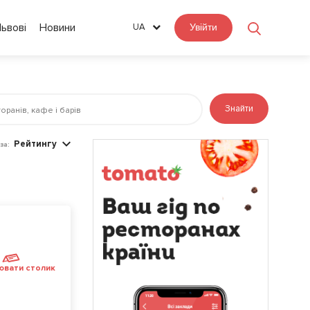
Львові
Новини
UA
Увійти
Знайти
Рейтингу
за:
ювати столик