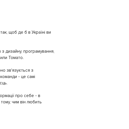
ак, щоб де б в Україні ви
 з дизайну, програмування,
рили Томато.
но зв'язується з
команди - це самі
сць.
ормації про себе - в
тому, чим він любить