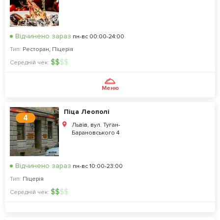
Відчинено зараз
пн-вс 00:00-24:00
Тип:
Ресторан
,
Піцерія
$
$
$
$
Середній чек:
Меню
Піца Леополі
4
Львів, вул. Туган-
Барановського 4
Відчинено зараз
пн-вс 10:00-23:00
Тип:
Піцерія
$
$
$
$
Середній чек: