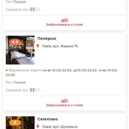
Тип:
Піцерія
$
$
$
$
Середній чек:
Забронювати столик
Пепероні
4.6
Львів, вул. Франка 75
Відчинено зараз
пн-вт 10:00-22:30, ср 10:00-23:30, чт-вс 10:00-
22:30
Тип:
Піцерія
$
$
$
$
Середній чек:
Забронювати столик
Celentano
4
Львів, вул. Шухевича