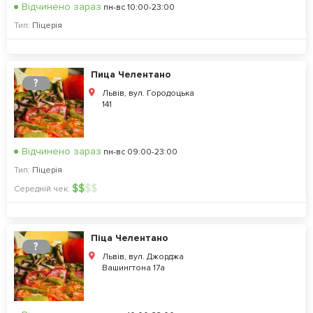
Відчинено зараз
пн-вс 10:00-23:00
Тип:
Піцерія
Пица Челентано
?
Львів, вул. Городоцька
141
Відчинено зараз
пн-вс 09:00-23:00
Тип:
Піцерія
$
$
$
$
Середній чек:
Піца Челентано
?
Львів, вул. Джорджа
Вашингтона 17а