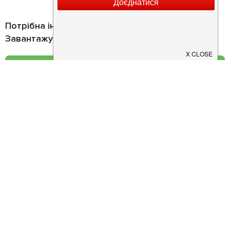
Потрібна інформація про заклад?
Завантажуйте додаток!
Завантажте у
App Store
Доступно у
Google Play
Про нас
Рецепт дня
Ресторанам
Новини
Контакти
Анонси
Куди піти
Здоров'я
Лайфхак
Мобільний додаток