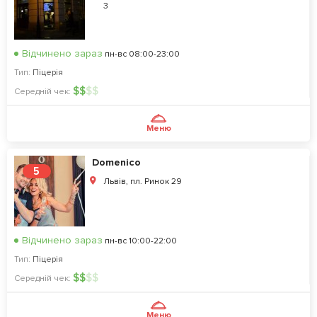
3
Відчинено зараз
пн-вс 08:00-23:00
Тип:
Піцерія
$
$
$
$
Середній чек:
Меню
Domenico
5
Львів, пл. Ринок 29
Відчинено зараз
пн-вс 10:00-22:00
Тип:
Піцерія
$
$
$
$
Середній чек:
Меню