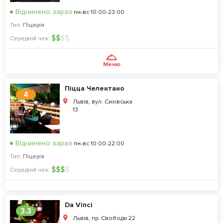
Відчинено зараз
пн-вс 10:00-23:00
Тип:
Піцерія
$
$
$
$
Середній чек:
Меню
Піцца Челентано
4
Львів, вул. Сихівська
13
Відчинено зараз
пн-вс 10:00-22:00
Тип:
Піцерія
$
$
$
$
Середній чек:
Da Vinci
3.3
Львів, пр. Свободи 22