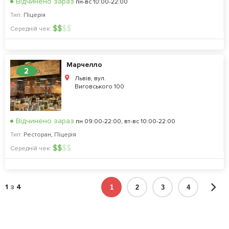
Відчинено зараз
пн-вс 10:00-22:00
Тип:
Піцерія
$
$
$
$
Середній чек:
Марчелло
2
Львів, вул.
Виговського 100
Відчинено зараз
пн 09:00-22:00, вт-вс 10:00-22:00
Тип:
Ресторан
,
Піцерія
$
$
$
$
Середній чек:
1
з
4
1
2
3
4