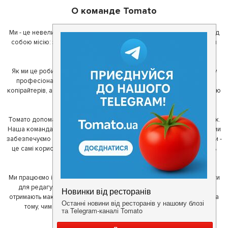
О команде Tomato
Ми - це невелика команда ентузіастів з України. Ми поставили перед
собою місію: зробити так, щоб де б в Україні ви не знаходилися, ви
завжди могли смачно поїсти.
Як ми це робимо? Для початку, ми зібрали приголомшливу команду
професіоналів - фахівців з дизайну, програмування, маркетингу,
копірайтерів, а за сумісництвом - любителів гарної їжі. З їх допомогою
ми створили Томато.
Томато допомагає своїм користувачам знайти цікаві місця неподалік.
Наша команда регулярно зв'язується з ресторанами - таким чином ми
забезпечуємо актуальність інформації. Друга частина нашої команди -
це самі користувачі, які діляться своїми враженнями і допомагають
один одному у виборі кращих місць.
Ми працюємо і з ресторанами. Для них ми надаємо зручні інструменти
для редагування інформації про себе - в результаті відвідувачі
отримають максимум інформації, а ресторан зможе зосередитися на
тому, чим він любить займатися більше всього - смачній їжі.