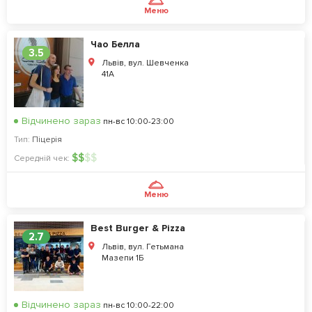
Меню
Чао Белла
3.5
Львів, вул. Шевченка
41А
Відчинено зараз
пн-вс 10:00-23:00
Тип:
Піцерія
$
$
$
$
Середній чек:
Меню
Best Burger & Pizza
2.7
Львів, вул. Гетьмана
Мазепи 1Б
Відчинено зараз
пн-вс 10:00-22:00