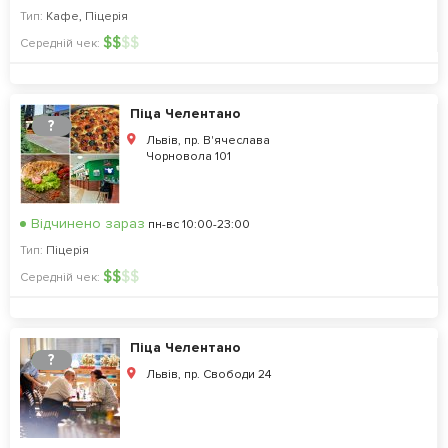
Тип:
Кафе
,
Піцерія
$
$
$
$
Середній чек:
Піца Челентано
?
Львів, пр. В'ячеслава
Чорновола 101
Відчинено зараз
пн-вс 10:00-23:00
Тип:
Піцерія
$
$
$
$
Середній чек:
Піца Челентано
?
Львів, пр. Свободи 24