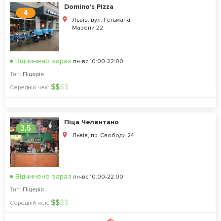
Domino's Pizza
4
Львів, вул. Гетьмана
Мазепи 22
Відчинено зараз
пн-вс 10:00-22:00
Тип:
Піцерія
$
$
$
$
Середній чек:
Піца Челентано
3.5
Львів, пр. Свободи 24
Відчинено зараз
пн-вс 10:00-22:00
Тип:
Піцерія
$
$
$
$
Середній чек: