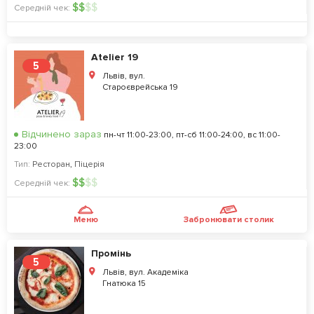
$
$
$
$
Середній чек:
Atelier 19
5
Львів, вул.
Староєврейська 19
Відчинено зараз
пн-чт 11:00-23:00, пт-сб 11:00-24:00, вс 11:00-
23:00
Тип:
Ресторан
,
Піцерія
$
$
$
$
Середній чек:
Меню
Забронювати столик
Промінь
5
Львів, вул. Академіка
Гнатюка 15