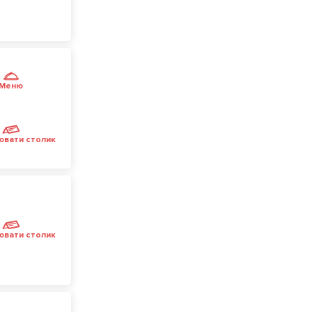
Меню
ювати столик
ювати столик