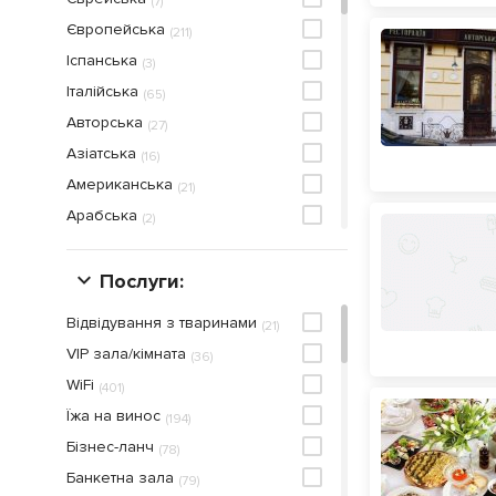
(
7
)
Європейська
(
211
)
Іспанська
(
3
)
Італійська
(
65
)
Авторська
(
27
)
Азіатська
(
16
)
Американська
(
21
)
Арабська
(
2
)
Аргентинська
(
2
)
Балканська
Послуги:
(
1
)
Близькосхідна
(
2
)
Відвідування з тваринами
(
21
)
Болгарська
(
1
)
VIP зала/кімната
(
36
)
Бразильська
(
1
)
WiFi
(
401
)
В'єтнамська
(
3
)
Їжа на винос
(
194
)
Веганська
(
3
)
Бiзнес-ланч
(
78
)
Вегетаріанська
(
24
)
Банкетна зала
(
79
)
Випічка