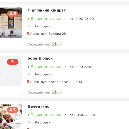
Підпільний Кіндрат
4.8
Відчинено зараз
пн-вс 10:00-23:00
Тип:
Ресторан
Львів, вул. Валова 25
$
$
$
$
Середній чек:
boba & black
5
Відчинено зараз
пн-вс 12:00-22:00
Тип:
Ресторан
Львів, вул. Братів Рогатинців 43
$
$
$
$
Середній чек:
Валентино
4.5
Відчинено зараз
пн-вс 08:00-23:00
Тип:
Ресторан