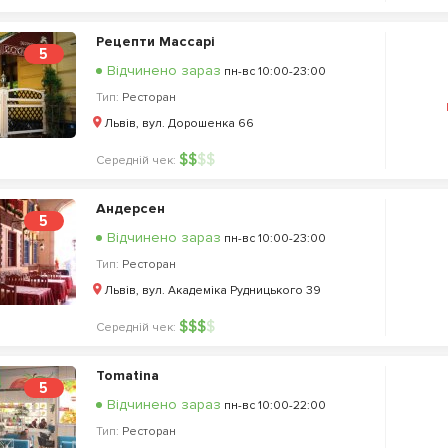
Рецепти Массарі
5
Відчинено зараз
пн-вс 10:00-23:00
Тип:
Ресторан
Львів, вул. Дорошенка 66
$
$
$
$
Середній чек:
Андерсен
5
Відчинено зараз
пн-вс 10:00-23:00
Тип:
Ресторан
Львів, вул. Академіка Рудницького 39
$
$
$
$
Середній чек:
Tomatina
5
Відчинено зараз
пн-вс 10:00-22:00
Тип:
Ресторан