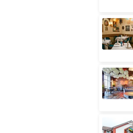
(
3
)
Узбецька
(
3
)
Українська
(
153
)
Ф'южн
(
4
)
Фаст-фуд
(
9
)
Французька
(
15
)
Халяль
(
3
)
Хоспер
(
5
)
Чеська
(
2
)
Японська
(
31
)