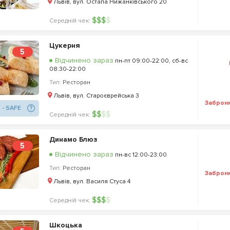
Львів, вул. Остапа Нижанківського 20
$
$
$
$
Середній чек:
Цукерня
5
Відчинено зараз
пн-пт 09:00-22:00, сб-вс
08:30-22:00
Тип:
Ресторан
Львів, вул. Староєврейська 3
Заброн
 - SAFE
$
$
$
$
Середній чек:
Динамо Блюз
5
Відчинено зараз
пн-вс 12:00-23:00
Тип:
Ресторан
Заброн
Львів, вул. Василя Стуса 4
$
$
$
$
Середній чек:
Шкоцька