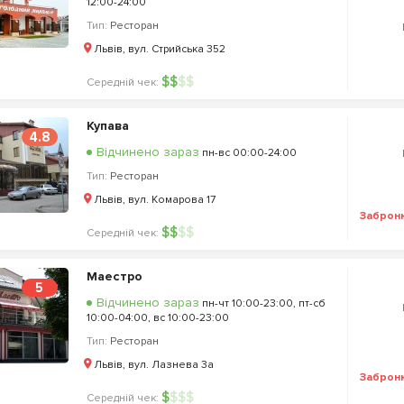
12:00-24:00
Тип:
Ресторан
Львів, вул. Стрийська 352
$
$
$
$
Середній чек:
Купава
4.8
Відчинено зараз
пн-вс 00:00-24:00
Тип:
Ресторан
Львів, вул. Комарова 17
Заброн
$
$
$
$
Середній чек:
Маестро
5
Відчинено зараз
пн-чт 10:00-23:00, пт-сб
10:00-04:00, вс 10:00-23:00
Тип:
Ресторан
Львів, вул. Лазнева 3а
Заброн
$
$
$
$
Середній чек: