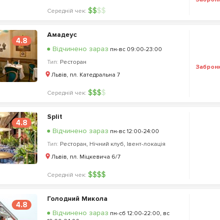
$
$
$
$
Середній чек:
Амадеус
4.8
Відчинено зараз
пн-вс 09:00-23:00
Тип:
Ресторан
Заброн
Львів, пл. Катедральна 7
$
$
$
$
Середній чек:
Split
4.8
Відчинено зараз
пн-вс 12:00-24:00
Тип:
Ресторан
,
Нічний клуб
,
Івент-локація
Львів, пл. Міцкевича 6/7
$
$
$
$
Середній чек:
Голодний Микола
4.8
Відчинено зараз
пн-сб 12:00-22:00, вс