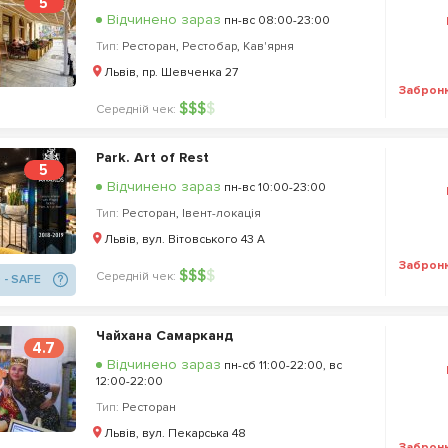
5
Відчинено зараз
пн-вс 08:00-23:00
Тип:
Ресторан
,
Рестобар
,
Кав'ярня
Львів, пр. Шевченка 27
Заброн
$
$
$
$
Середній чек:
Park. Art of Rest
5
Відчинено зараз
пн-вс 10:00-23:00
Тип:
Ресторан
,
Івент-локація
Львів, вул. Вітовського 43 А
Заброн
$
$
$
$
Середній чек:
 - SAFE
Чайхана Самарканд
4.7
Відчинено зараз
пн-сб 11:00-22:00, вс
12:00-22:00
Тип:
Ресторан
Львів, вул. Пекарська 48
Заброн