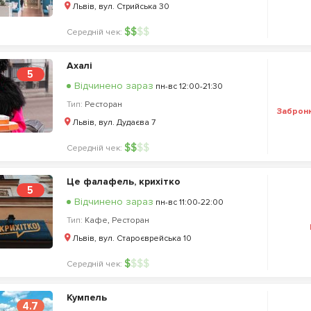
Львів, вул. Стрийська 30
$
$
$
$
Середній чек:
Ахалі
5
Відчинено зараз
пн-вс 12:00-21:30
Тип:
Ресторан
Заброн
Львів, вул. Дудаєва 7
$
$
$
$
Середній чек:
Це фалафель, крихітко
5
Відчинено зараз
пн-вс 11:00-22:00
Тип:
Кафе
,
Ресторан
Львів, вул. Староєврейська 10
$
$
$
$
Середній чек:
Кумпель
4.7