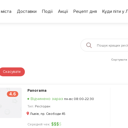
 міста
Доставки
Події
Акції
Рецепт дня
Куди піти у 
Сортувати 
Скасувати
Panorama
4.6
Відчинено зараз
пн-вс 08:00-22:30
Тип:
Ресторан
Львів, пр. Свободи 45
$
$
$
$
Середній чек: