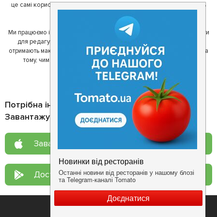
це самі користувачі, які діляться своїми враженнями і допомагають
один одному у виборі кращих місць.
Ми працюємо і з ресторанами. Для них ми надаємо зручні інструменти
для редагування інформації про себе - в результаті відвідувачі
отримають максимум інформації, а ресторан зможе зосередитися на
тому, чим він любить займатися більше всього - смачній їжі.
Потрібна інформація про заклад?
Завантажуйте додаток!
Завантажте у
App Store
Доступно у
Google Play