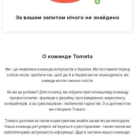
За вашим запитом нічого не знайдено
О команде Tomato
Ми - це невелика команда ентузіастів з України. Ми поставили перед
собою місію: зробити так, щоб де б в Україні ви не знаходилися, ви
завжди могли смачно поїсти.
Як ми це робимо? Для початку, ми зібрали приголомшливу команду
професіоналів - фахівців з дизайну, програмування, маркетингу,
копірайтерів, а за сумісництвом - любителів гарної їжі. З їх допомогою
ми створили Томато.
Томато допомагає своїм користувачам знайти цікаві місця неподалік.
Наша команда регулярно зв'язується з ресторанами - таким чином ми
забезпечуємо актуальність інформації. Друга частина нашої команди -